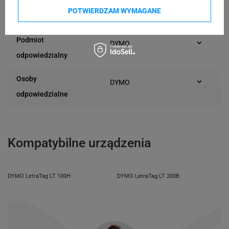
POTWIERDZAM WYMAGANE
S0718850
Kod producenta
Podmiot
DYMO
Plac Andersa 7
odpowiedzialny
61-894 Poznań (Polska)
Osoby
DYMO
Plac Andersa 7
odpowiedzialne
61-894 Poznań (Polska)
Kompatybilne urządzenia
DYMO LetraTag LT 100H
DYMO LetraTag LT 200B