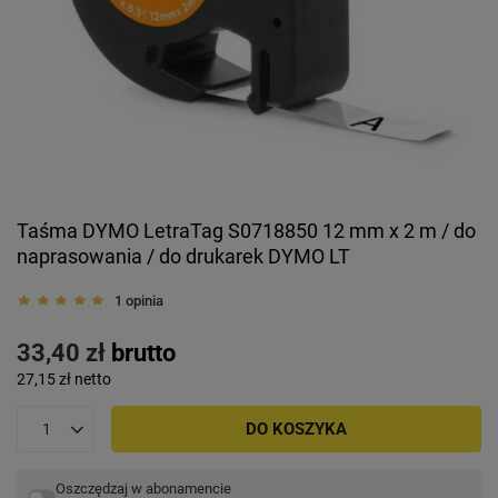
Taśma DYMO LetraTag S0718850 12 mm x 2 m / do
naprasowania / do drukarek DYMO LT
1 opinia
33,40 zł
brutto
27,15 zł
netto
DO KOSZYKA
Oszczędzaj w abonamencie