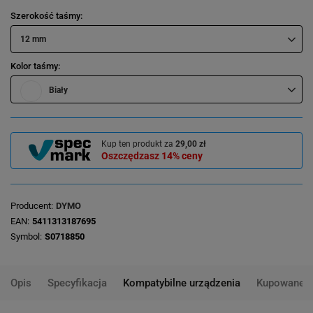
Szerokość taśmy
12 mm
Kolor taśmy
Biały
Kup ten produkt za
29,00 zł
Oszczędzasz
14%
ceny
Producent
DYMO
EAN
5411313187695
Symbol
S0718850
Opis
Specyfikacja
Kompatybilne urządzenia
Kupowane 