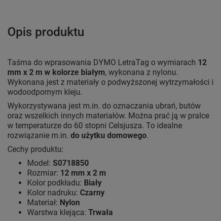
Opis produktu
Taśma do wprasowania DYMO LetraTag o wymiarach
12
mm x 2 m w kolorze białym
, wykonana z nylonu.
Wykonana jest z materiały o podwyższonej wytrzymałości i
wodoodpornym kleju.
Wykorzystywana jest m.in. do oznaczania ubrań, butów
oraz wszelkich innych materiałów. Można prać ją w pralce
w temperaturze do 60 stopni Celsjusza. To idealne
rozwiązanie m.in.
do użytku domowego
.
Cechy produktu:
Model:
S0718850
Rozmiar:
12 mm x 2 m
Kolor podkładu:
Biały
Kolor nadruku:
Czarny
Materiał:
Nylon
Warstwa klejąca:
Trwała