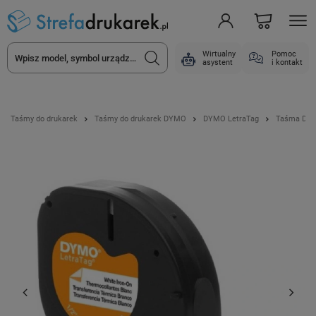
Wirtualny
Pomoc
asystent
i kontakt
Taśmy do drukarek
Taśmy do drukarek DYMO
DYMO LetraTag
Taśma DYMO