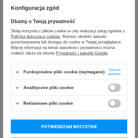
Na zewnątrz
Zastosowanie
Konfiguracja zgód
Wewnątrz
taśmy
Dbamy o Twoją prywatność
12 mm
Szerokość taśmy
Sklep korzysta z plików cookie w celu realizacji usług zgodnie z
Polityką dotyczącą cookies
. Możesz określić warunki
Oryginał
Wariant
przechowywania lub dostępu do cookie w Twojej przeglądarce.
Więcej informacji na temat warunków i prywatności można
Tworzywo sztuczne
znaleźć także na stronie
Prywatność i warunki Google
.
Materiał
Biały
Kolor taśmy
Zawsze
Funkcjonalne pliki cookie (wymagane)
aktywne
Kolor nadruku
Czarny
Analityczne pliki cookie
taśmy
Reklamowe pliki cookie
Do naprasowania
Rodzaj kleju taśmy
2 m
Długość taśmy
POTWIERDZAM WSZYSTKIE
Do naprasowania
Rodzaj taśmy