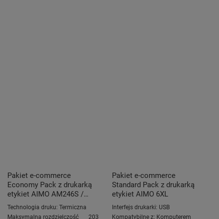
Pakiet e-commerce
Pakiet e-commerce
Economy Pack z drukarką
Standard Pack z drukarką
etykiet AIMO AM246S /
etykiet AIMO 6XL
biała
Technologia druku:
Termiczna
Interfejs drukarki:
USB
Maksymalna rozdzielczość
203
Kompatybilne z:
Komputerem