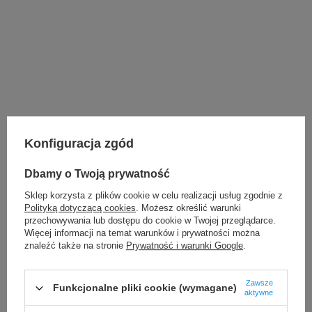
Konfiguracja zgód
Dbamy o Twoją prywatność
Sklep korzysta z plików cookie w celu realizacji usług zgodnie z
Polityką dotyczącą cookies
. Możesz określić warunki
przechowywania lub dostępu do cookie w Twojej przeglądarce.
Więcej informacji na temat warunków i prywatności można
znaleźć także na stronie
Prywatność i warunki Google
.
Drukarka etykiet Zebra
Pakiet e-commerce Pro z
Zawsze
Funkcjonalne pliki cookie (wymagane)
aktywne
ZD421D 300 dpi / do 104
drukarką etykiet GoDEX
mm / PC / Mac / BT / USB
DT4x