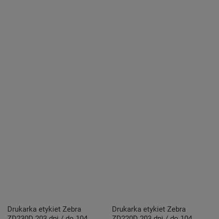
Drukarka etykiet Zebra
Drukarka etykiet Zebra
ZD230D 203 dpi / do 104
ZD220D 203 dpi / do 104