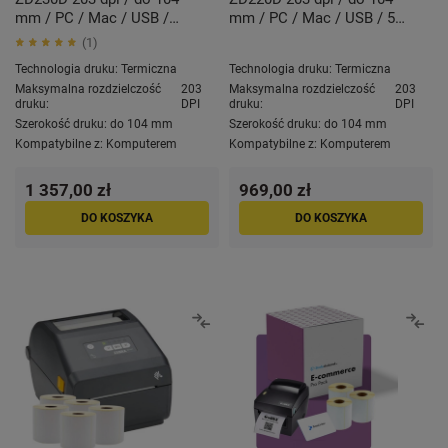
mm / PC / Mac / USB /
mm / PC / Mac / USB / 5
Ethernet / 5 szt. etykiet w
szt. etykiet w zestawie
1
zestawie
Technologia druku:
Termiczna
Technologia druku:
Termiczna
Maksymalna rozdzielczość
203
Maksymalna rozdzielczość
203
druku:
DPI
druku:
DPI
Szerokość druku:
do 104 mm
Szerokość druku:
do 104 mm
Kompatybilne z:
Komputerem
Kompatybilne z:
Komputerem
1 357,00 zł
969,00 zł
DO KOSZYKA
DO KOSZYKA