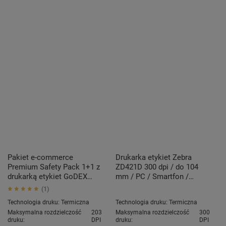
Pakiet e-commerce
Drukarka etykiet Zebra
Premium Safety Pack 1+1 z
ZD421D 300 dpi / do 104
drukarką etykiet GoDEX
mm / PC / Smartfon /
DT4x
BT4.0 / USB / USB HOST /
1
WLAN
Technologia druku:
Termiczna
Technologia druku:
Termiczna
Maksymalna rozdzielczość
203
Maksymalna rozdzielczość
300
druku:
DPI
druku:
DPI