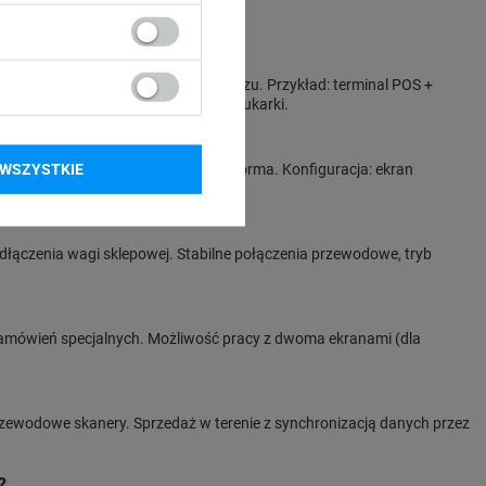
kiety cenowe drukowane na zapleczu. Przykład: terminal POS +
300 mm/s + szuflada sterowana z drukarki.
WSZYSTKIE
ki dzielone, napiwki, rachunki pro forma. Konfiguracja: ekran
ukarka kuchni w zapleczu.
dłączenia wagi sklepowej. Stabilne połączenia przewodowe, tryb
amówień specjalnych. Możliwość pracy z dwoma ekranami (dla
zewodowe skanery. Sprzedaż w terenie z synchronizacją danych przez
?