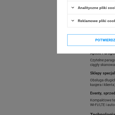
Gdzie syste
Analityczne pliki coo
Handel detali
Szybkie skanow
Reklamowe pliki coo
monitor dotyko
Gastronomia (b
POTWIERD
„Bonowanie” zam
odporny na tłus
Apteki i droge
Czytelne parago
ciągły skanowan
Sklepy specja
Obsługa długic
kasjera i klienta
Eventy, sprze
Kompaktowe ter
Wi-Fi/LTE i au
Technologia