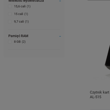
Wielkość wyświetlacza
15,6 cali
1
15 cali
1
9,7 cali
1
Pamięć RAM
8 GB
2
Czytnik kar
AL-515