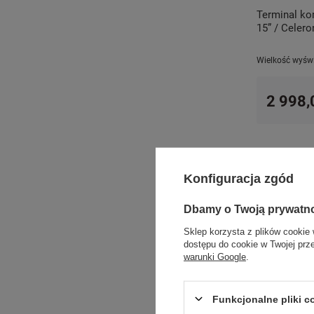
Terminal k
15” / Celer
Wielkość wyświ
2 998,
Konfiguracja zgód
Systemy POS
Dbamy o Twoją prywatn
Systemy POS
t
Sklep korzysta z plików cookie 
kodów oraz akce
dostępu do cookie w Twojej prz
usługowym czy s
warunki Google
.
W tej kategorii
terminali POS 
łatwo integruj
Funkcjonalne pliki 