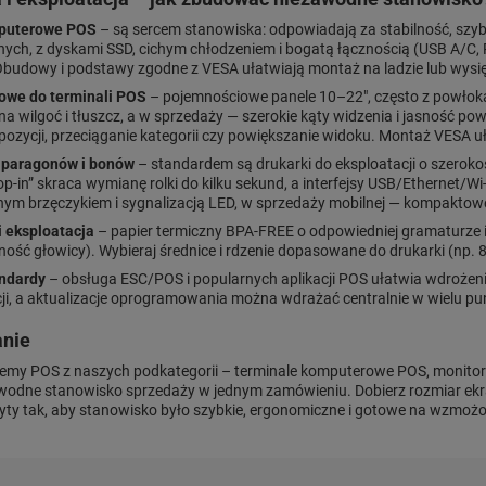
puterowe POS
– są sercem stanowiska: odpowiadają za stabilność, szybk
ych, z dyskami SSD, cichym chłodzeniem i bogatą łącznością (USB A/C, R
 Obudowy i podstawy zgodne z VESA ułatwiają montaż na ladzie lub wysi
owe do terminali POS
– pojemnościowe panele 10–22", często z powłok
na wilgoć i tłuszcz, a w sprzedaży — szerokie kąty widzenia i jasność p
zycji, przeciąganie kategorii czy powiększanie widoku. Montaż VESA uł
 paragonów i bonów
– standardem są drukarki do eksploatacji o szerok
-in” skraca wymianę rolki do kilku sekund, a interfejsy USB/Ethernet/Wi
śnym brzęczykiem i sygnalizacją LED, w sprzedaży mobilnej — kompaktow
i eksploatacja
– papier termiczny BPA-FREE o odpowiedniej gramaturze i
ność głowicy). Wybieraj średnice i rdzenie dopasowane do drukarki (np
andardy
– obsługa ESC/POS i popularnych aplikacji POS ułatwia wdrożenie
cji, a aktualizacje oprogramowania można wdrażać centralnie w wielu pu
nie
emy POS z naszych podkategorii – terminale komputerowe POS, monitory
wodne stanowisko sprzedaży w jednym zamówieniu. Dobierz rozmiar ekr
wyty tak, aby stanowisko było szybkie, ergonomiczne i gotowe na wzmożo