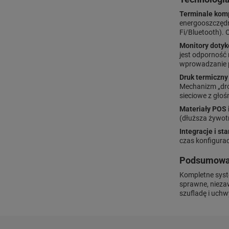
Terminale kom
energooszczędn
Fi/Bluetooth).
Monitory dotyk
jest odporność 
wprowadzanie po
Druk termiczny
Mechanizm „drop
sieciowe z gło
Materiały POS 
(dłuższa żywot
Integracje i st
czas konfigura
Podsumowa
Kompletne syst
sprawne, nieza
szufladę i uch