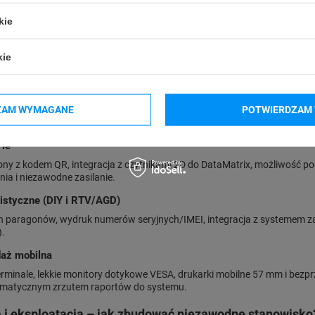
my POS sprawdzają się najlepiej?
kie
czny
anie EAN/QR, wydruk paragonów 80 mm, obsługa zwrotów i rabatów, ety
kie
wy 15,6" + drukarka do wydruków o szerokości 80 mm i prędkości druku 
ar, restauracja, kawiarnia, food truck)
ZAM WYMAGANE
POTWIERDZAM 
ówień do kuchni (drukarka w kuchni z siecią LAN z brzęczykiem), rachun
zcz i wilgoć, terminal all-day 24/7, drukarka paragonów przy barze + dr
rie
ny z kodem QR, integracja z czytnikami 2D do DataMatrix, możliwość po
ia i niezawodne zasilanie.
listyczne (DIY i RTV/AGD)
h paragonów, wydruk numerów seryjnych/IMEI, integracja z systemem z
).
daż mobilna
minale, lekkie monitory dotykowe VESA, drukarki mobilne 57 mm i bezpr
tomatycznym zrzutem raportów do systemu.
 i eksploatacja – jak zbudować niezawodne stanowisko