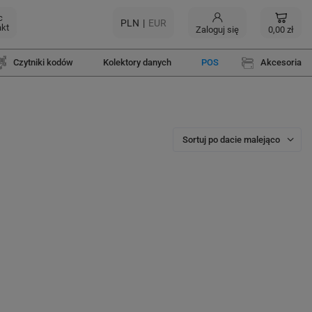
c
PLN
EUR
akt
Zaloguj się
0,00 zł
Czytniki kodów
Kolektory danych
POS
Akcesoria
Sortuj po dacie malejąco