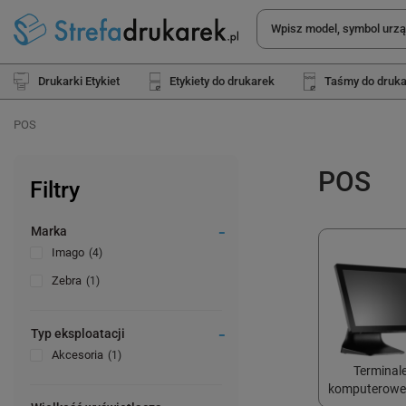
Drukarki Etykiet
Etykiety do drukarek
Taśmy do druk
POS
POS
Filtry
Marka
Imago
4
Zebra
1
Typ eksploatacji
Akcesoria
1
Terminal
komputerowe