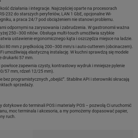
ość działania i integracje. Najczęściej oparte na procesorach
S-232 do starszych peryferiów, LAN 1 GbE, opcjonalne Wi-
ęgniku, a praca 24/7 pod obciążeniem nie stanowi problemu.
ami odpornymi na zarysowania i zabrudzenia. W gastronomii ważna
owyżej 250–300 nitów. Obsługa multi-touch umożliwia szybkie
atwia ustawienie ergonomicznego kąta i oszczędza miejsce na ladzie.
ości 80 mm z prędkością 200–300 mm/s i auto-cutterem (obcinaczem).
-Fi umożliwiają elastyczną instalację. W kuchni sprawdzą się modele
e drukarki 57 mm.
 powłoce zapewnia czysty, kontrastowy wydruk i mniejsze pylenie
. 80/57 mm, rdzeń 12/25 mm).
 bez programistycznych „obejść”. Stabilne API i sterowniki skracają
nktach sprzedaży.
 dotykowe do terminali POS i materiały POS – pozwolą Ci uruchomić
anu, moc terminala i akcesoria, a my pomożemy dopasować papier,
ny ruch.