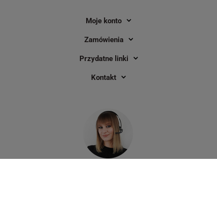
Moje konto
Zamówienia
Przydatne linki
Kontakt
Masz pytania?
Zadzwoń lub napisz do nas
Godziny pracy infolinii:
pn. - pt. 07:00 - 17:00