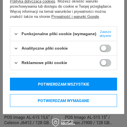
Polityką dotyczącą cookies
. Możesz określić warunki
przechowywania lub dostępu do cookie w Twojej przeglądarce.
Więcej informacji na temat warunków i prywatności można
znaleźć także na stronie
Prywatność i warunki Google
.
Zawsze
Funkcjonalne pliki cookie (wymagane)
aktywne
Analityczne pliki cookie
Reklamowe pliki cookie
POTWIERDZAM WSZYSTKIE
POTWIERDZAM WYMAGANE
Terminal komputerowy
Terminal komputerowy
POS Imago AL-615 15,6” /
POS Imago AL-515 15” /
Celeron J6412 / 128 GB
Celeron J1900 / 128 GB