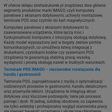
W ofercie sklepu strefadrukarek.pl znajdziesz dwa główne
segmenty produktów marki IMAGO, czyli komputery
panelowe z ekranami dotykowymi, uchwyty montażowe,
terminale POS oraz czytniki do kart magnetycznych.
Komputery panelowe z ekranami dotykowymi to
zaawansowane urządzenia, które łączą moc i
funkcjonalność komputera z intuicyjną obsługą dotykową.
Każdy model wyposażony jest w bogaty zestaw portów
komunikacyjnych, co umożliwia łatwą integrację z
drukarkami, czytnikami kodów czy systemami POS.
Urządzenia te gwarantują stabilną pracę, wysoką
wydajność i prostą obsługę nawet w trudnych warunkach.
Terminale POS IMAGO – niezawodne rozwiązania dla
handlu i gastronomii
Terminale POS, zaprojektowane z myślą o optymalizacji
codziennych procesów w gastronomii, handlu detalicznym
oraz przemyśle lekkim. Urządzenia te integrują ekran
dotykowy oraz kluczowe podzespoły, takie jak procesor,
pamięć i dysk. W jednej, solidnej obudowie, co zapewnia
nie tylko estetykę i profesjonalny wygląd stanowiska pracy,
ale również trwałość urządzenia i skuteczne chłodzenie.