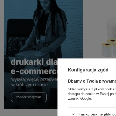
Konfiguracja zgód
Pakiet e-c
drukarką et
Dbamy o Twoją prywatn
Sklep korzysta z plików cookie 
dostępu do cookie w Twojej prz
warunki Google
.
474,00
Funkcjonalne pliki 