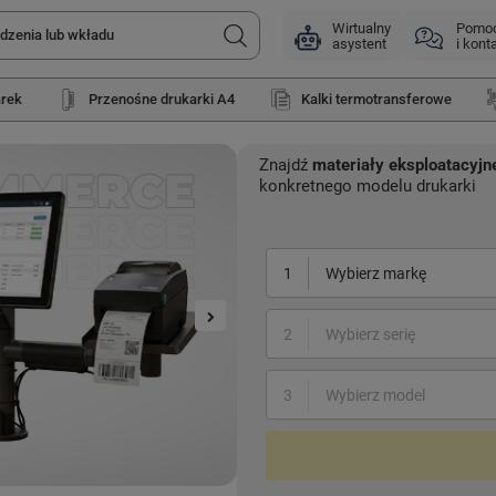
Wirtualny
Pomo
asystent
i kont
arek
Przenośne drukarki A4
Kalki termotransferowe
Znajdź
materiały eksploatacyjn
konkretnego modelu drukarki
1
Wybierz markę
2
Wybierz serię
3
Wybierz model