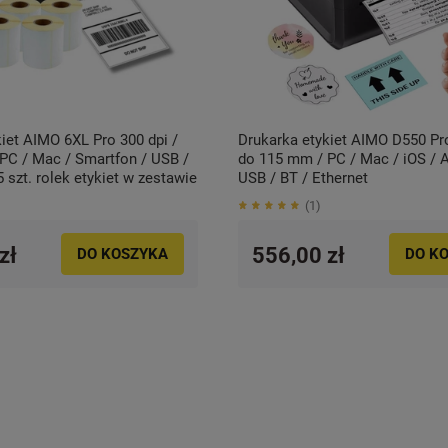
iet AIMO 6XL Pro 300 dpi /
Drukarka etykiet AIMO D550 Pro
PC / Mac / Smartfon / USB /
do 115 mm / PC / Mac / iOS / A
5 szt. rolek etykiet w zestawie
USB / BT / Ethernet
1
zł
556,00 zł
DO KOSZYKA
DO K