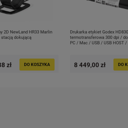
HR33 Marlin
Drukarka etykiet Godex HD830
 stacją dokującą
termotransferowa 300 dpi / d
PC / Mac / USB / USB HOST / 
RS232
88 zł
8 449,00 zł
DO KOSZYKA
DO 