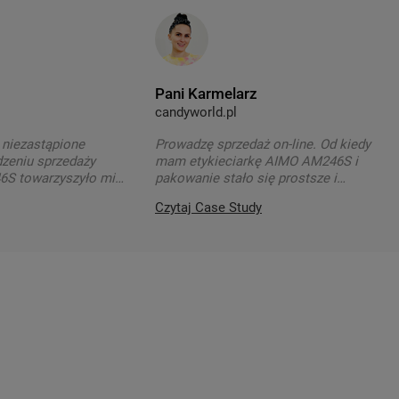
Pani Karmelarz
candyworld.pl
 niezastąpione
Prowadzę sprzedaż on-line. Od kiedy
zeniu sprzedaży
mam etykieciarkę AIMO AM246S i
6S towarzyszyło mi
pakowanie stało się prostsze i
u.
zdecydowanie szybsze.
Czytaj Case Study