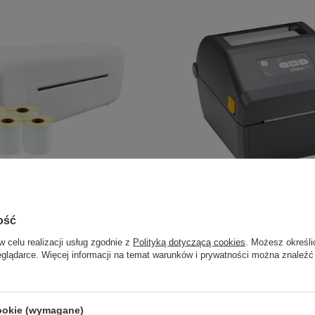
ommerce Economy Pack z
Drukarka etykiet Zebra ZD421D
ykiet AIMO AM246S / biała
do 104 mm / PC / Smartfon / 
ość
USB HOST / WLAN
w celu realizacji usług zgodnie z
Polityką dotyczącą cookies
. Możesz określi
eglądarce. Więcej informacji na temat warunków i prywatności można znaleźć
 zł
2 639,00 zł
DO KOSZYKA
DO 
cookie (wymagane)