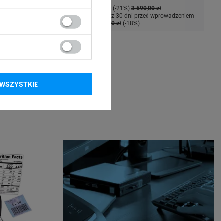
Cena regularna:
-21%
3 590,00 zł
Najniższa cena z 30 dni przed wprowadzeniem
obniżki:
3 509,00 zł
-18%
WSZYSTKIE