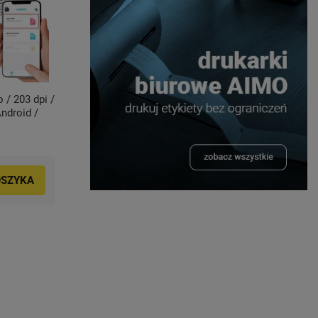
 / 203 dpi /
Drukarka etykiet AIMO 650 203 dpi / do 62
ndroid /
mm / PC / Mac / USB / BT
3
319,00 zł
OSZYKA
DO KOSZYKA