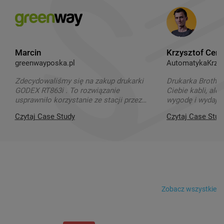
Marcin
Krzysztof Cem
greenwayposka.pl
AutomatykaKrzy
Zdecydowaliśmy się na zakup drukarki
Drukarka Brother
GODEX RT863i . To rozwiązanie
Ciebie kabli, ale
usprawniło korzystanie ze stacji przez
wygodę i wydajno
Klientów.
Czytaj Case Study
Czytaj Case Stud
Zobacz wszystkie