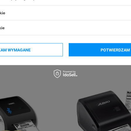
kie
kie
ZAM WYMAGANE
POTWIERDZAM 