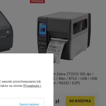
Promocja
 300 dpi /
BT4.0 / USB /
Drukarka etykiet Zebra ZT231D 203 dpi /
do 104 mm / PC / Mac / BTLE / USB / USB
ć warunki przechowywania lub
HOST / Ethernet / RS232 / EZPL
 także na stronie
Prywatność i
KOSZYKA
2 849,00 zł
DO KOSZYKA
Zawsze aktywne