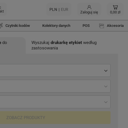
c
PLN
EUR
akt
Zaloguj się
0,00 zł
Czytniki kodów
Kolektory danych
POS
Akcesoria
e
do
Wyszukaj
drukarkę etykiet
według
zastosowania
ZOBACZ PRODUKTY