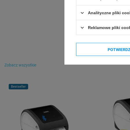
Analityczne pliki coo
Reklamowe pliki coo
POTWIERD
Zobacz wszystkie
Bestseller