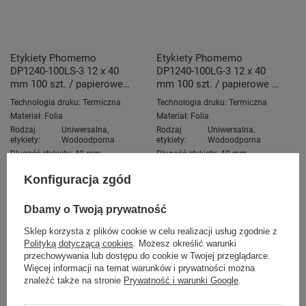
Etykiety Phomemo
Etykiety Phomemo
DP1240-100LS-3 12 x 40
DP1240-100LG-3 12 x 40
mm 100 szt. / papierowe
mm 100 szt. / papierowe /
/laserowe srebrne / czarny
laserowe złote / czarny
Technologia druku:
Termiczna
Technologia druku:
Termiczna
nadruk / do drukarki D30 /
nadruk / do drukarki D30 /
Materiał:
Folia
Materiał:
Folia
zestaw 3 szt.
zestaw 3 szt.
Rodzaj
Uniwersalna
,
Rodzaj
Uniwersalna
,
etykiety:
Wodoodporna
etykiety:
Wodoodporna
Długość etykiety:
40 mm
Długość etykiety:
40 mm
Konfiguracja zgód
39,00 zł
39,00 zł
DO KOSZYKA
DO KOSZYKA
Dbamy o Twoją prywatność
Sklep korzysta z plików cookie w celu realizacji usług zgodnie z
Polityką dotyczącą cookies
. Możesz określić warunki
przechowywania lub dostępu do cookie w Twojej przeglądarce.
Więcej informacji na temat warunków i prywatności można
znaleźć także na stronie
Prywatność i warunki Google
.