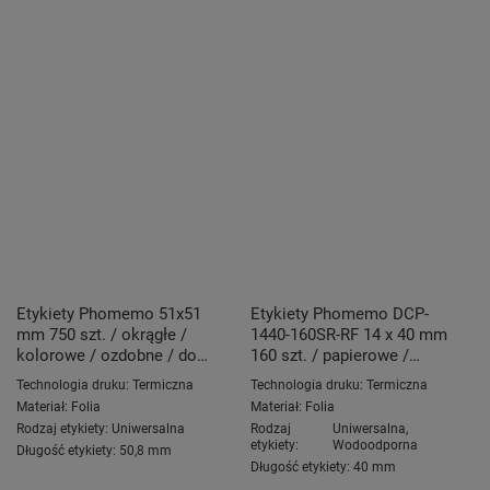
Etykiety Phomemo 51x51
Etykiety Phomemo DCP-
mm 750 szt. / okrągłe /
1440-160SR-RF 14 x 40 mm
kolorowe / ozdobne / do
160 szt. / papierowe /
drukarek AIMO
jasno brokatowo-srebrne /
Technologia druku:
Termiczna
Technologia druku:
Termiczna
czarny nadruk / do drukarki
Materiał:
Folia
Materiał:
Folia
D30S
Rodzaj etykiety:
Uniwersalna
Rodzaj
Uniwersalna
,
etykiety:
Wodoodporna
Długość etykiety:
50,8 mm
Długość etykiety:
40 mm