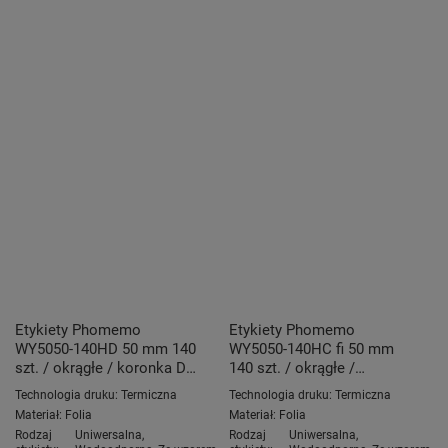
Etykiety Phomemo
Etykiety Phomemo
WY5050-140HD 50 mm 140
WY5050-140HC fi 50 mm
szt. / okrągłe / koronka D /
140 szt. / okrągłe /
czarny nadruk / do
koronka C / czarny nadruk
Technologia druku:
Termiczna
Technologia druku:
Termiczna
drukarek serii M
/ do drukarek serii M
Materiał:
Folia
Materiał:
Folia
Rodzaj
Uniwersalna
,
Rodzaj
Uniwersalna
,