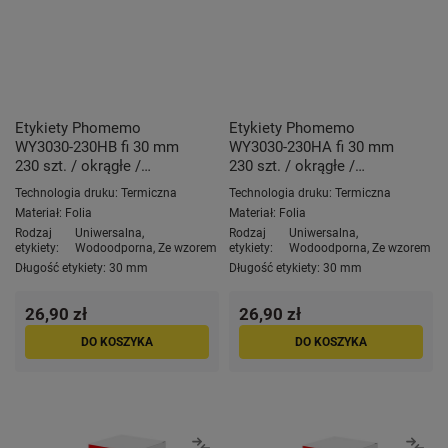
Etykiety Phomemo
Etykiety Phomemo
WY3030-230HB fi 30 mm
WY3030-230HA fi 30 mm
230 szt. / okrągłe /
230 szt. / okrągłe /
koronka B / czarny nadruk
koronka A / czarny nadruk
Technologia druku:
Termiczna
Technologia druku:
Termiczna
/ do drukarek serii M
/ do drukarek serii M
Materiał:
Folia
Materiał:
Folia
Rodzaj
Uniwersalna
,
Rodzaj
Uniwersalna
,
etykiety:
Wodoodporna
,
Ze wzorem
etykiety:
Wodoodporna
,
Ze wzorem
Długość etykiety:
30 mm
Długość etykiety:
30 mm
26,90 zł
26,90 zł
DO KOSZYKA
DO KOSZYKA