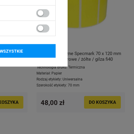
WSZYSTKIE
70 x 100 mm
Etykiety termiczne Specmark 70 x 120 mm
ilza fi40
500 szt. / papierowe / żółte / gilza fi40
Technologia druku:
Termiczna
Materiał:
Papier
Rodzaj etykiety:
Uniwersalna
Szerokość etykiety:
70 mm
48,00 zł
KOSZYKA
DO KOSZYKA