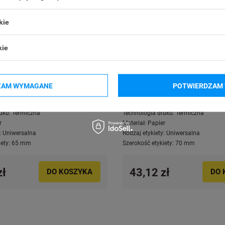
kie
kie
ZAM WYMAGANE
POTWIERDZAM 
rmiczne Specmark 65 x 65 mm
Etykiety termiczne Specmark 
apierowe / żółte / gilza fi40
500 szt. / papierowe / żółte / g
uku:
Termiczna
Technologia druku:
Termiczna
r
Materiał:
Papier
:
Uniwersalna
Rodzaj etykiety:
Uniwersalna
ety:
65 mm
Szerokość etykiety:
70 mm
zł
43,12 zł
DO KOSZYKA
DO 