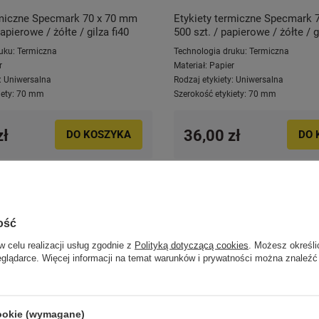
rmiczne Specmark 70 x 70 mm
Etykiety termiczne Specmark 
apierowe / żółte / gilza fi40
500 szt. / papierowe / żółte / g
uku:
Termiczna
Technologia druku:
Termiczna
r
Materiał:
Papier
:
Uniwersalna
Rodzaj etykiety:
Uniwersalna
ety:
70 mm
Szerokość etykiety:
70 mm
zł
36,00 zł
DO KOSZYKA
DO 
ość
w celu realizacji usług zgodnie z
Polityką dotyczącą cookies
. Możesz określi
eglądarce. Więcej informacji na temat warunków i prywatności można znaleźć
cookie (wymagane)