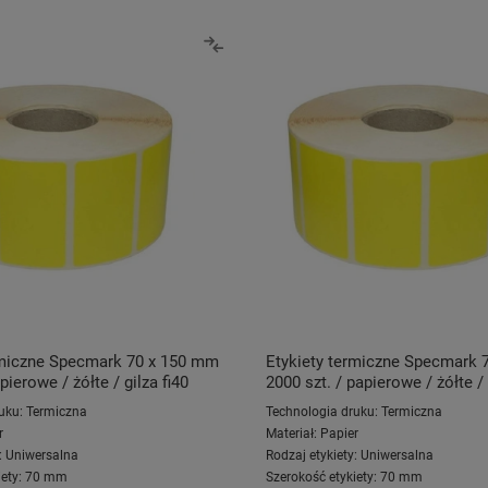
rmiczne Specmark 70 x 150 mm
Etykiety termiczne Specmark 
pierowe / żółte / gilza fi40
2000 szt. / papierowe / żółte / 
uku:
Termiczna
Technologia druku:
Termiczna
r
Materiał:
Papier
:
Uniwersalna
Rodzaj etykiety:
Uniwersalna
ety:
70 mm
Szerokość etykiety:
70 mm