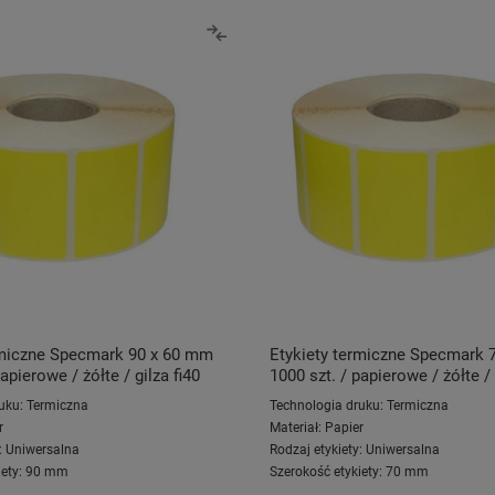
rmiczne Specmark 90 x 60 mm
Etykiety termiczne Specmark 
apierowe / żółte / gilza fi40
1000 szt. / papierowe / żółte / 
uku:
Termiczna
Technologia druku:
Termiczna
r
Materiał:
Papier
:
Uniwersalna
Rodzaj etykiety:
Uniwersalna
ety:
90 mm
Szerokość etykiety:
70 mm