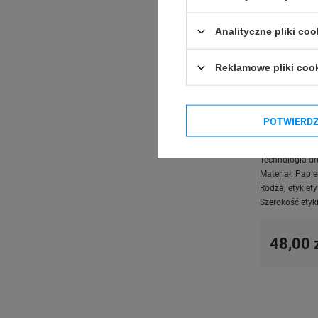
Analityczne pliki coo
Reklamowe pliki coo
POTWIERD
Etykiety te
1000 szt. / p
Technologia dr
Materiał:
Papie
Rodzaj etykiety
Szerokość etyki
48,00 