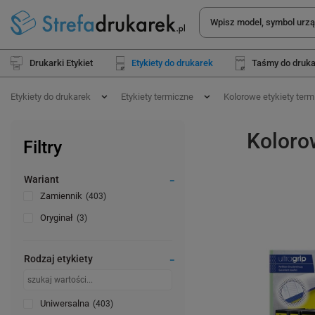
Drukarki Etykiet
Etykiety do drukarek
Taśmy do druk
Etykiety do drukarek
Etykiety termiczne
Kolorowe etykiety term
Koloro
Filtry
Wariant
Zamiennik
403
Oryginał
3
Rodzaj etykiety
Uniwersalna
403