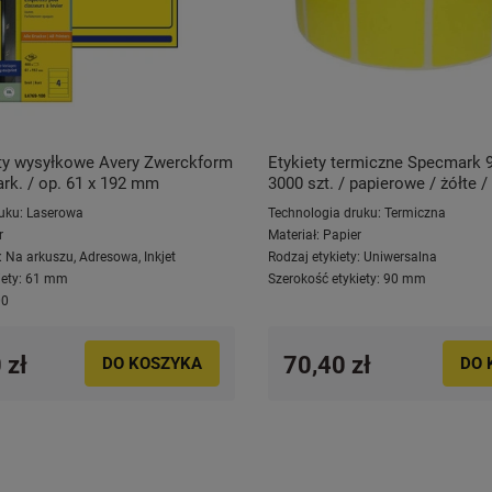
ety wysyłkowe Avery Zwerckform
Etykiety termiczne Specmark 
ark. / op. 61 x 192 mm
3000 szt. / papierowe / żółte / 
uku:
Laserowa
Technologia druku:
Termiczna
r
Materiał:
Papier
:
Na arkuszu
,
Adresowa
,
Inkjet
Rodzaj etykiety:
Uniwersalna
ety:
61 mm
Szerokość etykiety:
90 mm
00
 zł
70,40 zł
DO KOSZYKA
DO 