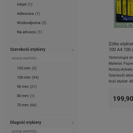
Inkjet
1
Adresowa
1
Wodoodporna
2
Na arkuszu
1
Żółte etyki
Szerokość etykiety
100 A4 100 
Technologia dr
Materiał:
Papie
105 mm
5
Rodzaj etykiety
Szerokość etyki
100 mm
94
Ilość etykiet:
4
90 mm
21
80 mm
1
199,90
70 mm
66
Długość etykiety