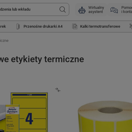
Wirtualny
Pomo
asystent
i kont
arek
Przenośne drukarki A4
Kalki termotransferowe
iczne
we etykiety termiczne