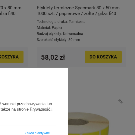
70 x 80 mm
Etykiety termiczne Specmark 80 x 50 mm
ilza fi40
1000 szt. / papierowe / żółte / gilza fi40
Technologia druku:
Termiczna
Materiał:
Papier
Rodzaj etykiety:
Uniwersalna
Szerokość etykiety:
80 mm
58,02 zł
KOSZYKA
DO KOSZYKA
ć warunki przechowywania lub
 także na stronie
Prywatność i
Zawsze aktywne