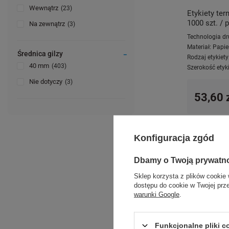
Wewnątrz
23
Etykiety te
1000 szt. / p
Na zewnątrz
3
Technologia dr
Materiał:
Papie
Średnica gilzy
Rodzaj etykiety
40 mm
403
Szerokość etyki
Nie dotyczy
3
53,60 
Konfiguracja zgód
Dbamy o Twoją prywatn
Sklep korzysta z plików cookie 
dostępu do cookie w Twojej prz
warunki Google
.
Funkcjonalne pliki 