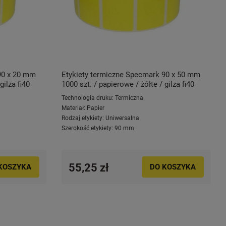
90 x 20 mm
Etykiety termiczne Specmark 90 x 50 mm
gilza fi40
1000 szt. / papierowe / żółte / gilza fi40
Technologia druku:
Termiczna
Materiał:
Papier
Rodzaj etykiety:
Uniwersalna
Szerokość etykiety:
90 mm
55,25 zł
KOSZYKA
DO KOSZYKA