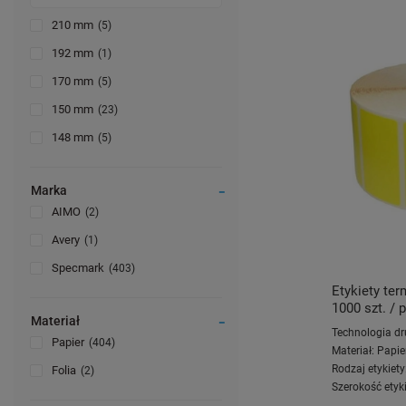
210 mm
5
192 mm
1
170 mm
5
150 mm
23
148 mm
5
Marka
AIMO
2
Avery
1
Specmark
403
Etykiety te
1000 szt. / p
Materiał
Technologia dr
Papier
404
Materiał:
Papie
Rodzaj etykiety
Folia
2
Szerokość etyki