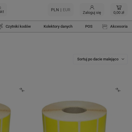
c
PLN
EUR
akt
Zaloguj się
0,00 zł
Czytniki kodów
Kolektory danych
POS
Akcesoria
Sortuj po dacie malejąco