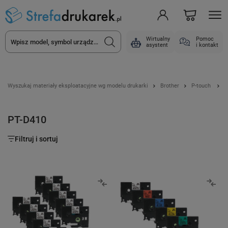
Wirtualny
Pomoc
asystent
i kontakt
Wyszukaj materiały eksploatacyjne wg modelu drukarki
Brother
P-touch
P
PT-D410
Filtruj i sortuj