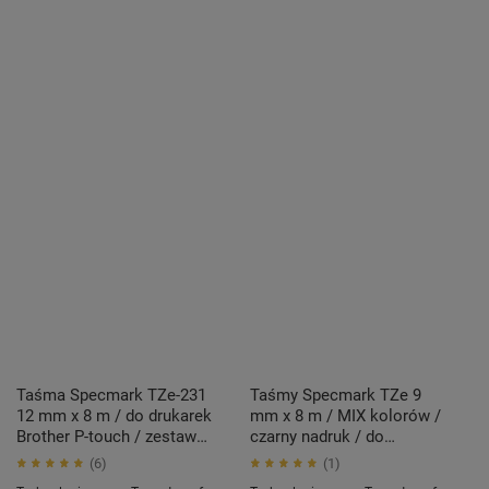
Taśma Specmark TZe-231
Taśmy Specmark TZe 9
12 mm x 8 m / do drukarek
mm x 8 m / MIX kolorów /
Brother P-touch / zestaw
czarny nadruk / do
10 szt.
drukarek Brother P-touch /
6
1
zestaw 5 szt.