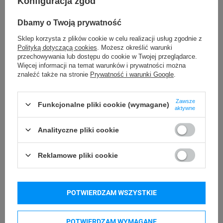
Konfiguracja zgód
taśmy:
Żółty
,
Różowy
Dbamy o Twoją prywatność
149,00 zł
103,00 zł
Sklep korzysta z plików cookie w celu realizacji usług zgodnie z
DO KOSZYKA
DO KOSZYKA
Polityką dotyczącą cookies
. Możesz określić warunki
przechowywania lub dostępu do cookie w Twojej przeglądarce.
Więcej informacji na temat warunków i prywatności można
znaleźć także na stronie
Prywatność i warunki Google
.
Zawsze
Funkcjonalne pliki cookie (wymagane)
aktywne
Analityczne pliki cookie
Reklamowe pliki cookie
POTWIERDZAM WSZYSTKIE
POTWIERDZAM WYMAGANE