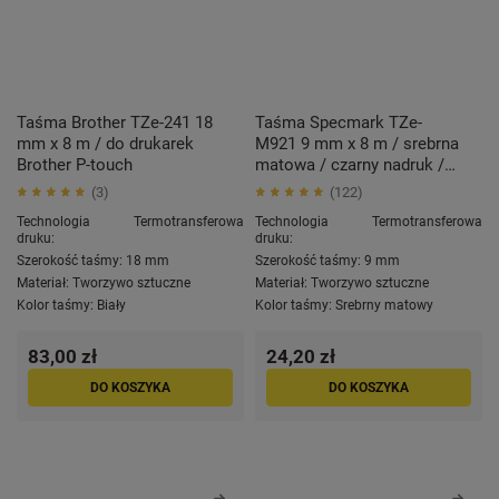
Taśma Brother TZe-241 18
Taśma Specmark TZe-
mm x 8 m / do drukarek
M921 9 mm x 8 m / srebrna
Brother P-touch
matowa / czarny nadruk /
do drukarek Brother P-
3
122
touch
Technologia
Termotransferowa
Technologia
Termotransferowa
druku:
druku:
Szerokość taśmy:
18 mm
Szerokość taśmy:
9 mm
Materiał:
Tworzywo sztuczne
Materiał:
Tworzywo sztuczne
Kolor taśmy:
Biały
Kolor taśmy:
Srebrny matowy
83,00 zł
24,20 zł
DO KOSZYKA
DO KOSZYKA