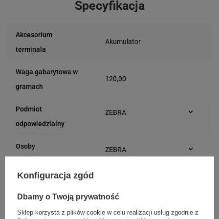
Specyfikacja
Akcesorium
Akumulator
terminala
Waga gabarytowa w
120,00
gramach
Podmiot
ZEBRA
Jutrzenki 137
odpowiedzialny
02-231 Warszawa
(Polska)
Osoby
ZEBRA
Jutrzenki 137
odpowiedzialne
02-231 Warszawa
Konfiguracja zgód
(Polska)
Dbamy o Twoją prywatność
Sklep korzysta z plików cookie w celu realizacji usług zgodnie z