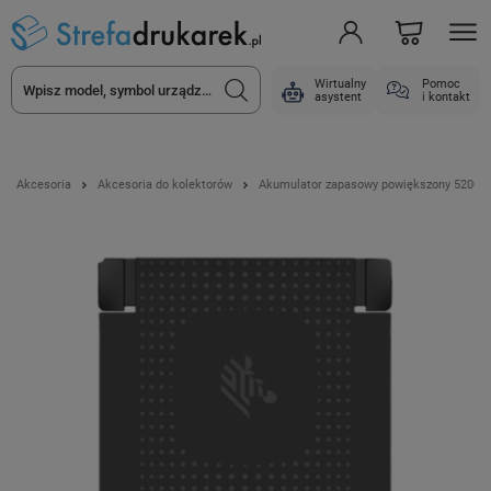
Wirtualny
Pomoc
asystent
i kontakt
Akcesoria
Akcesoria do kolektorów
Akumulator zapasowy powiększony 5200 m