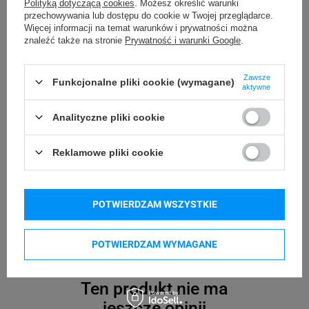
Polityką dotyczącą cookies
. Możesz określić warunki
przechowywania lub dostępu do cookie w Twojej przeglądarce.
Więcej informacji na temat warunków i prywatności można
znaleźć także na stronie
Prywatność i warunki Google
.
Zawsze
Funkcjonalne pliki cookie (wymagane)
Masz pytanie do tego
aktywne
produktu?
Analityczne pliki cookie
Napisz do nas lub zadzwoń
Reklamowe pliki cookie
33 482 49 01
POTWIERDZAM WSZYSTKIE
ZADAJ PYTANIE
POTWIERDZAM WYMAGANE
Ten produkt nie ma
jeszcze opinii