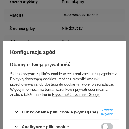
Prostokątny
Kształt etykiety
Tworzywo sztuczne
Materiał
Nie dotyczy
Średnica gilzy
Biały
Kolor etykiety
Konfiguracja zgód
Pozostałe zastosowania
Rodzaj etykiety
Na arkuszu
Dbamy o Twoją prywatność
Wodoodporna
Inkjet
Sklep korzysta z plików cookie w celu realizacji usług zgodnie z
Polityką dotyczącą cookies
. Możesz określić warunki
210 mm
Szerokość etykiety
przechowywania lub dostępu do cookie w Twojej przeglądarce.
Więcej informacji na temat warunków i prywatności można
znaleźć także na stronie
Prywatność i warunki Google
.
297 mm
Długość etykiety
Możliwość
Zawsze
Funkcjonalne pliki cookie (wymagane)
Trudne
aktywne
odklejenia
Analityczne pliki cookie