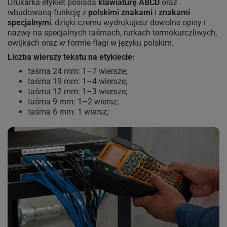
Drukarka etykiet posiada
klawiaturę ABCD
oraz
wbudowaną funkcję z
polskimi znakami
i
znakami
specjalnymi
, dzięki czemu wydrukujesz dowolne opisy i
nazwy na specjalnych taśmach, rurkach termokurczliwych,
owijkach oraz w formie flagi w języku polskim.
Liczba wierszy tekstu na etykiecie:
taśma 24 mm: 1–7 wiersze;
taśma 19 mm: 1–4 wiersze;
taśma 12 mm: 1–3 wiersze;
taśma 9 mm: 1–2 wiersz;
taśma 6 mm: 1 wiersz;