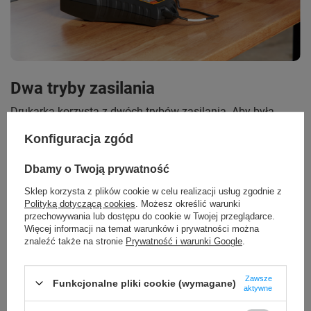
Dwa tryby zasilania
Drukarka korzysta z dwóch trybów zasilania. Aby była
bezprzewodowa
, skorzystaj z
akumulatora litowo-
Konfiguracja zgód
jonowego
(dołączony do zestawu). Jeśli pracujesz z
drukarką przy komputerze możesz skorzystać z
zasilacza
sieciowego
(dołączony do zestawu).
Dbamy o Twoją prywatność
Sklep korzysta z plików cookie w celu realizacji usług zgodnie z
Polityką dotyczącą cookies
. Możesz określić warunki
przechowywania lub dostępu do cookie w Twojej przeglądarce.
Więcej informacji na temat warunków i prywatności można
znaleźć także na stronie
Prywatność i warunki Google
.
Zawsze
Funkcjonalne pliki cookie (wymagane)
aktywne