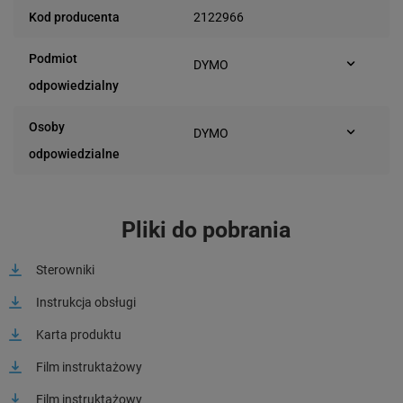
2122966
Kod producenta
Podmiot
DYMO
Plac Andersa 7
odpowiedzialny
61-894 Poznań (Polska)
Osoby
DYMO
Plac Andersa 7
odpowiedzialne
61-894 Poznań (Polska)
Pliki do pobrania
Sterowniki
Instrukcja obsługi
Karta produktu
Film instruktażowy
Film instruktażowy