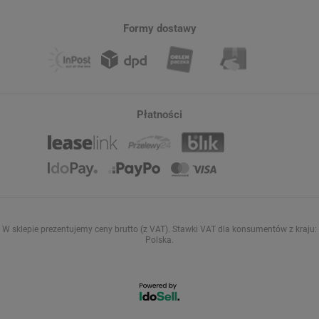
Cena regularna:
-8%
75,00 zł
Najniższa cena z 30 dni przed
Formy dostawy
wprowadzeniem obniżki:
49,00 zł
+40%
Płatności
W sklepie prezentujemy ceny brutto (z VAT).
Stawki VAT dla konsumentów z kraju:
Polska
.