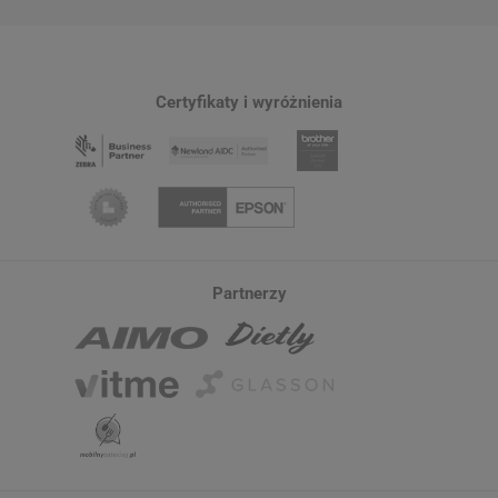
Certyfikaty i wyróżnienia
Partnerzy
Taśma DYMO D1-45013 12 mm x 7 m
Taśma DYMO D1-43613
/ do drukarek DYMO D1
do drukarek DYMO D1
2
2
69,00 zł
69,90 zł
DO KOSZYKA