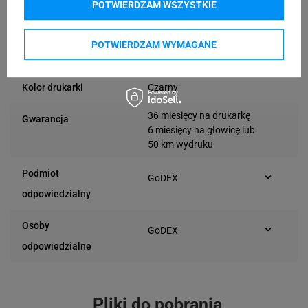
Windows
POTWIERDZAM WSZYSTKIE
USB
Interfejs drukarki
RS232
POTWIERDZAM WYMAGANE
Ethernet LAN
Czarny
Kolor drukarki
36 miesięcy na drukarkę
Gwarancja
6 miesięcy na głowicę lub
50 km wydruku
Podmiot
GoDEX
Industriestraße 19
odpowiedzialny
D-42477 Radevormwald
(Niemcy)
Osoby
GoDEX
Industriestraße 19
odpowiedzialne
D-42477 Radevormwald
(Niemcy)
Pliki do pobrania