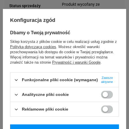
Produkt wycofany ze
Status sprzedaży
sprzedaży przez
producenta
Konfiguracja zgód
Przewodowa
Łączność
Dbamy o Twoją prywatność
Stacjonarna
Typ użycia
Sklep korzysta z plików cookie w celu realizacji usług zgodnie z
Polityką dotyczącą cookies
. Możesz określić warunki
przechowywania lub dostępu do cookie w Twojej przeglądarce.
Termiczna
Technologia druku
Więcej informacji na temat warunków i prywatności można
Termotransferowa
znaleźć także na stronie
Prywatność i warunki Google
.
Maksymalna
600 DPI
Zawsze
Funkcjonalne pliki cookie (wymagane)
rozdzielczość druku
aktywne
do 104 mm
Szerokość druku
Analityczne pliki cookie
Komputerem
Kompatybilne z
Reklamowe pliki cookie
Linux
Kompatybilny
MacOS
system operacyjny