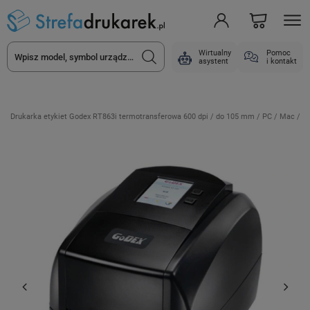
Wirtualny
Pomoc
asystent
i kontakt
Drukarka etykiet Godex RT863i termotransferowa 600 dpi / do 105 mm / PC / Mac / U