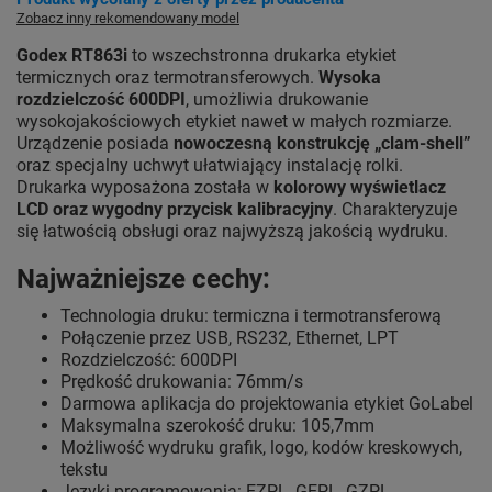
Zobacz inny rekomendowany model
Godex RT863i
to wszechstronna drukarka etykiet
termicznych oraz termotransferowych.
Wysoka
rozdzielczość 600DPI
, umożliwia drukowanie
wysokojakościowych etykiet nawet w małych rozmiarze.
Urządzenie posiada
nowoczesną konstrukcję „clam-shell”
oraz specjalny uchwyt ułatwiający instalację rolki.
Drukarka wyposażona została w
kolorowy wyświetlacz
LCD oraz wygodny przycisk kalibracyjny
. Charakteryzuje
się łatwością obsługi oraz najwyższą jakością wydruku.
Najważniejsze cechy:
Technologia druku: termiczna i termotransferową
Połączenie przez USB, RS232, Ethernet, LPT
Rozdzielczość: 600DPI
Prędkość drukowania: 76mm/s
Darmowa aplikacja do projektowania etykiet GoLabel
Maksymalna szerokość druku: 105,7mm
Możliwość wydruku grafik, logo, kodów kreskowych,
tekstu
Języki programowania: EZPL, GEPL, GZPL