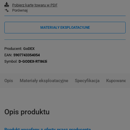
Pobierz kartę towaru w PDF
Porównaj
MATERIAŁY EKSPLOATACYJNE
Producent
GoDEX
EAN
5907743354054
Symbol
D-GODEX-RT863i
Opis
Materiały eksploatacyjne
Specyfikacja
Kupowane 
Opis produktu
Produkt wycofany z oferty przez producenta