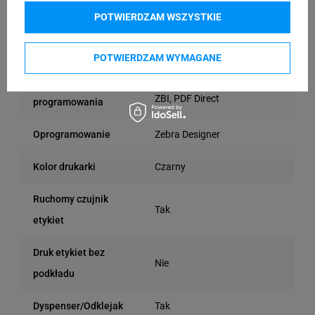
Bluetooth
POTWIERDZAM WSZYSTKIE
Wi-Fi
RS232
Host USB
POTWIERDZAM WYMAGANE
Języki
ZPL II, EPL 2, XML,
ZBI, PDF Direct
programowania
Zebra Designer
Oprogramowanie
Czarny
Kolor drukarki
Ruchomy czujnik
Tak
etykiet
Druk etykiet bez
Nie
podkładu
Tak
Dyspenser/Odklejak