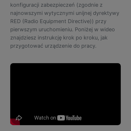
konfiguracji zabezpieczeń (zgodnie z
najnowszymi wytycznymi unijnej dyrektywy
RED (Radio Equipment Directive)) przy
pierwszym uruchomieniu. Poniżej w wideo
znajdziesz instrukcję krok po kroku, jak
przygotować urządzenie do pracy.