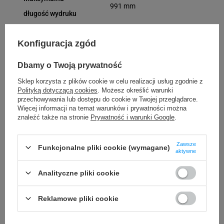
991 mm
długość wydruku
Średnica
Konfiguracja zgód
25 mm lub 40 mm
wewnętrzna gilzy
Dbamy o Twoją prywatność
z nośnikiem
Sklep korzysta z plików cookie w celu realizacji usług zgodnie z
Maksymalna
Polityką dotyczącą cookies
. Możesz określić warunki
przechowywania lub dostępu do cookie w Twojej przeglądarce.
średnica
Więcej informacji na temat warunków i prywatności można
do 127 mm
znaleźć także na stronie
Prywatność i warunki Google
.
zewnętrzna
nośnika
Zawsze
Funkcjonalne pliki cookie (wymagane)
aktywne
Kompatybilny
Windows
system
Analityczne pliki cookie
MacOS
operacyjny
Reklamowe pliki cookie
USB
Interfejs drukarki
Ethernet LAN