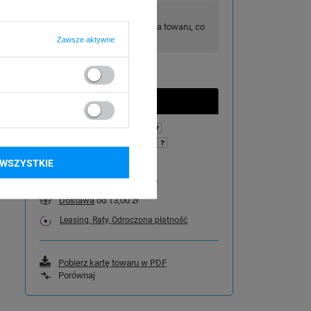
Rabat
do -10%
Automatyczna wysyłka towaru, co
14, 30, 60 lub 90 dni
Zawsze aktywne
Możesz kupić za
11200 pkt.
Po zakupie otrzymasz
56 pkt.
Dostępny w terminie
WSZYSTKIE
Wysyłka
w piątek (21.08)
Dostawa
od 13,00 zł
Leasing, Raty, Odroczona płatność
Pobierz kartę towaru w PDF
Porównaj