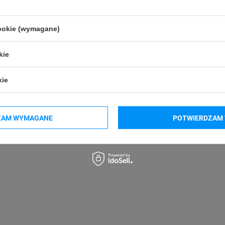
zobacz pełną specyfikację
cookie (wymagane)
Kształt etykiety
kie
Prostokątny
kie
Rozmiar etykiety
20 x 10 mm
ZAM WYMAGANE
POTWIERDZAM 