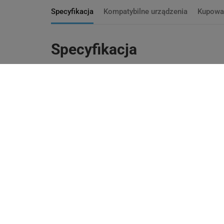
Specyfikacja
Kompatybilne urządzenia
Kupowa
Specyfikacja
Produkt na indy
Sposób realizacji
Termotransfero
Technologia druku
Wewnątrz
Zastosowanie etykiety
Na zewnątrz
Zamiennik
Wariant
Prostokątny
Kształt etykiety
Tworzywo sztuc
Materiał