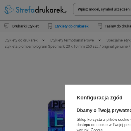
Drukarki Etykiet
Etykiety do drukarek
Taśmy do druk
Etykiety do drukarek
Etykiety termotransferowe
Specjalne etyk
Etykieta plomba hologram Specmark 20 x 10 mm 250 szt. / original genuine / m
Konfiguracja zgód
Dbamy o Twoją prywatn
Sklep korzysta z plików cookie 
dostępu do cookie w Twojej prz
warunki Google
.