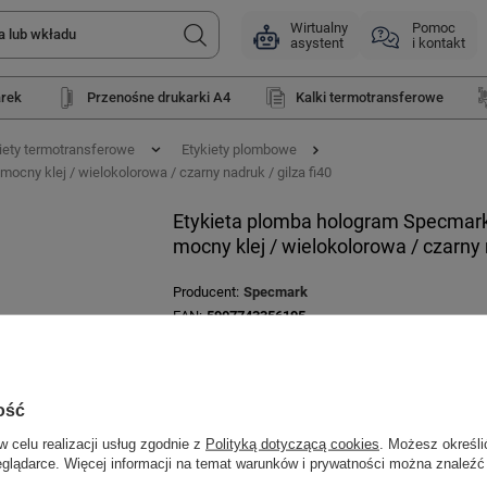
Wirtualny
Pomoc
asystent
i kontakt
arek
Przenośne drukarki A4
Kalki termotransferowe
iety termotransferowe
Etykiety plombowe
ocny klej / wielokolorowa / czarny nadruk / gilza fi40
Etykieta plomba hologram Specmark 2
mocny klej / wielokolorowa / czarny n
Producent
Specmark
EAN
5907743356195
Symbol
EPTT-GM-20X10-250
Technologia druku
Termotransferowa
ość
Materiał
Tworzywo sztuczne
w celu realizacji usług zgodnie z
Polityką dotyczącą cookies
. Możesz określi
Kolor etykiety
Holograficzny
eglądarce. Więcej informacji na temat warunków i prywatności można znaleźć
Rodzaj etykiety
Plombowa
Wodoodporna