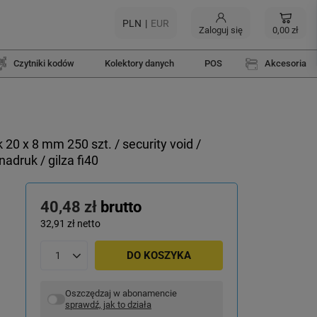
PLN
EUR
Zaloguj się
0,00 zł
Czytniki kodów
Kolektory danych
POS
Akcesoria
0 x 8 mm 250 szt. / security void /
adruk / gilza fi40
40,48 zł
brutto
32,91 zł
netto
DO KOSZYKA
Oszczędzaj w abonamencie
sprawdź, jak to działa