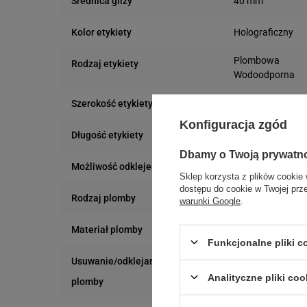
40 mm
Średnica gilzy
Holograficzny
Kolor etykiety
Plombowa
Rodzaj etykiety
Wodoodporna
20 mm
Szerokość etykiety
Konfiguracja zgód
8 mm
Długość etykiety
Dbamy o Twoją prywatn
Trudne
Możliwość odklejenia
Sklep korzysta z plików cookie 
dostępu do cookie w Twojej prz
VOID
Rodzaj plomby
warunki Google
.
VOID
Materiał plomby
Funkcjonalne pliki 
Usuwanie/odklejanie
Zostawia ślad
Analityczne pliki coo
plomby