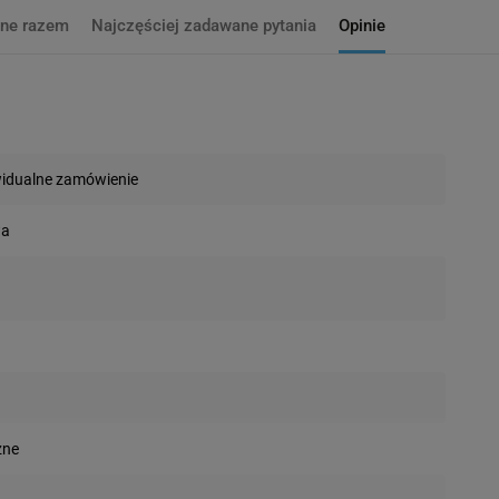
ne razem
Najczęściej zadawane pytania
Opinie
widualne zamówienie
wa
zne