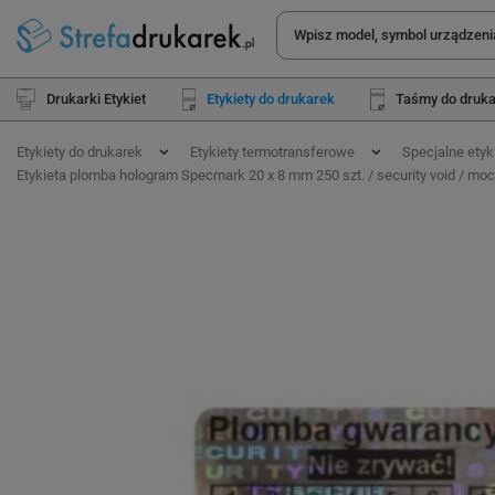
Drukarki Etykiet
Etykiety do drukarek
Taśmy do druk
Etykiety do drukarek
Etykiety termotransferowe
Specjalne etyk
Etykieta plomba hologram Specmark 20 x 8 mm 250 szt. / security void / mocny