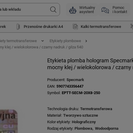
Wirtualny
Pomoc
asystent
i kontakt
arek
Przenośne drukarki A4
Kalki termotransferowe
iety termotransferowe
Etykiety plombowe
 klej / wielokolorowa / czarny nadruk / gilza fi40
Etykieta plomba hologram Specmark 2
mocny klej / wielokolorowa / czarny n
Producent
Specmark
EAN
5907743356447
Symbol
EPTT-SECM-20X8-250
Technologia druku
Termotransferowa
Materiał
Tworzywo sztuczne
Kolor etykiety
Holograficzny
Rodzaj etykiety
Plombowa
Wodoodporna