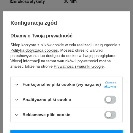
30 mm
Szerokość etykiety
11 mm
Długość etykiety
Konfiguracja zgód
Możliwość
Trudne
Dbamy o Twoją prywatność
odklejenia
Sklep korzysta z plików cookie w celu realizacji usług zgodnie z
Polityką dotyczącą cookies
. Możesz określić warunki
VOID
Rodzaj plomby
przechowywania lub dostępu do cookie w Twojej przeglądarce.
Więcej informacji na temat warunków i prywatności można
VOID
Materiał plomby
znaleźć także na stronie
Prywatność i warunki Google
.
Usuwanie/odklejanie
Zostawia ślad
Zawsze
Funkcjonalne pliki cookie (wymagane)
aktywne
plomby
Analityczne pliki cookie
24 miesiące
Gwarancja
Reklamowe pliki cookie
Podmiot
Specmark
Bielska 210
odpowiedzialny
43-400 Cieszyn (Polska)