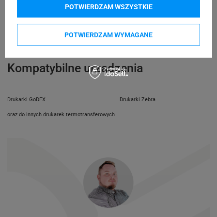
telefon: 730811399
POTWIERDZAM WSZYSTKIE
Osoby
Specmark
e-mail: gspr@ptmb.pl
Bielska 210
odpowiedzialne
43-400 Cieszyn (Polska)
POTWIERDZAM WYMAGANE
telefon: 730811399
e-mail: gspr@ptmb.pl
Kompatybilne urządzenia
Drukarki GoDEX
Drukarki Zebra
oraz do innych drukarek termotransferowych