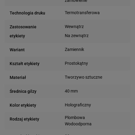
zamówienie
Termotransferowa
Technologia druku
Wewnątrz
Zastosowanie
Na zewnątrz
etykiety
Zamiennik
Wariant
Prostokątny
Kształt etykiety
Tworzywo sztuczne
Materiał
40 mm
Średnica gilzy
Holograficzny
Kolor etykiety
Plombowa
Rodzaj etykiety
Wodoodporna