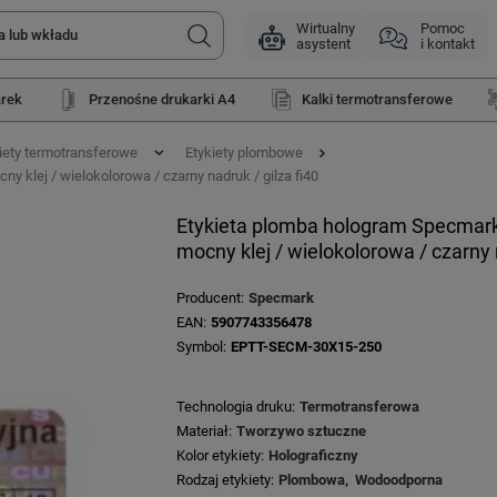
Wirtualny
Pomoc
asystent
i kontakt
arek
Przenośne drukarki A4
Kalki termotransferowe
iety termotransferowe
Etykiety plombowe
y klej / wielokolorowa / czarny nadruk / gilza fi40
Etykieta plomba hologram Specmark 3
mocny klej / wielokolorowa / czarny n
Producent
Specmark
EAN
5907743356478
Symbol
EPTT-SECM-30X15-250
Technologia druku
Termotransferowa
Materiał
Tworzywo sztuczne
Kolor etykiety
Holograficzny
Rodzaj etykiety
Plombowa
Wodoodporna