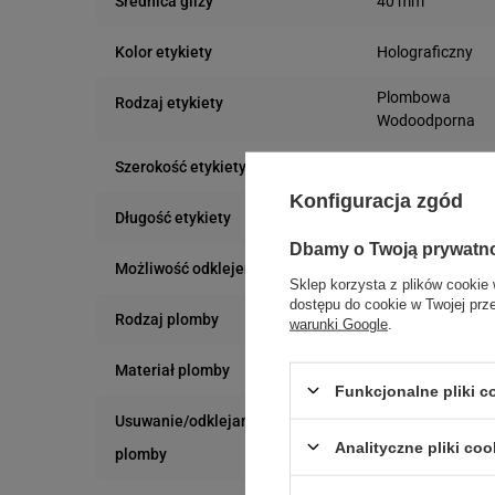
40 mm
Średnica gilzy
Holograficzny
Kolor etykiety
Plombowa
Rodzaj etykiety
Wodoodporna
30 mm
Szerokość etykiety
Konfiguracja zgód
15 mm
Długość etykiety
Dbamy o Twoją prywatn
Trudne
Możliwość odklejenia
Sklep korzysta z plików cookie 
dostępu do cookie w Twojej prz
VOID
Rodzaj plomby
warunki Google
.
VOID
Materiał plomby
Funkcjonalne pliki 
Usuwanie/odklejanie
Zostawia ślad
Analityczne pliki coo
plomby