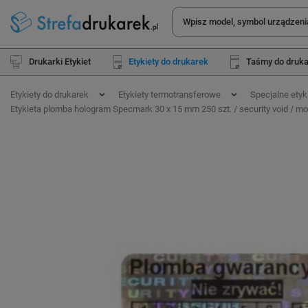
Drukarki Etykiet
Etykiety do drukarek
Taśmy do druk
Etykiety do drukarek
Etykiety termotransferowe
Specjalne etyk
Etykieta plomba hologram Specmark 30 x 15 mm 250 szt. / security void / mocn