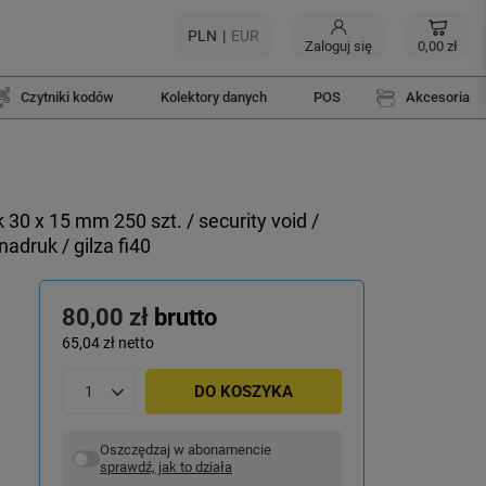
PLN
EUR
Zaloguj się
0,00 zł
Czytniki kodów
Kolektory danych
POS
Akcesoria
0 x 15 mm 250 szt. / security void /
adruk / gilza fi40
80,00 zł
brutto
65,04 zł
netto
DO KOSZYKA
Oszczędzaj w abonamencie
sprawdź, jak to działa