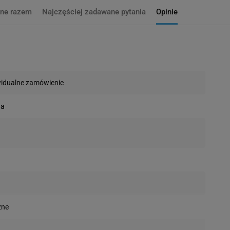
ne razem
Najczęściej zadawane pytania
Opinie
widualne zamówienie
wa
zne