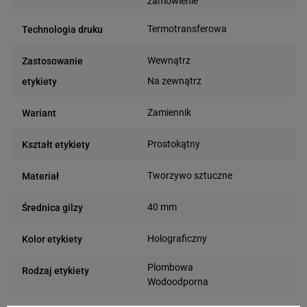
zamówienie
Termotransferowa
Technologia druku
Wewnątrz
Zastosowanie
Na zewnątrz
etykiety
Zamiennik
Wariant
Prostokątny
Kształt etykiety
Tworzywo sztuczne
Materiał
40 mm
Średnica gilzy
Holograficzny
Kolor etykiety
Plombowa
Rodzaj etykiety
Wodoodporna