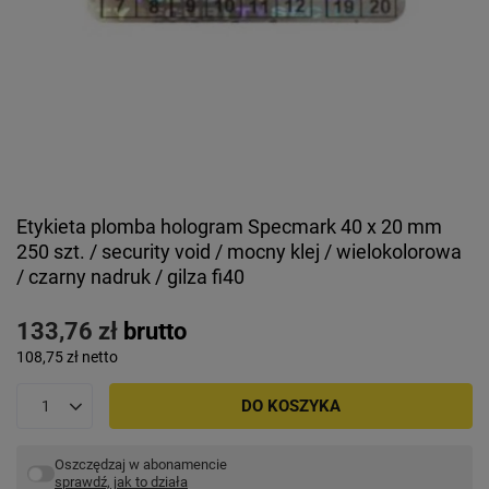
Etykieta plomba hologram Specmark 40 x 20 mm
250 szt. / security void / mocny klej / wielokolorowa
/ czarny nadruk / gilza fi40
133,76 zł
brutto
108,75 zł
netto
DO KOSZYKA
Oszczędzaj w abonamencie
sprawdź, jak to działa