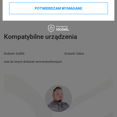
telefon: 730811399
Osoby
Specmark
e-mail: gspr@ptmb.pl
POTWIERDZAM WYMAGANE
Bielska 210
odpowiedzialne
43-400 Cieszyn (Polska)
telefon: 730811399
e-mail: gspr@ptmb.pl
Kompatybilne urządzenia
Drukarki GoDEX
Drukarki Zebra
oraz do innych drukarek termotransferowych