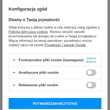
40 mm
Szerokość etykiety
Konfiguracja zgód
20 mm
Długość etykiety
Dbamy o Twoją prywatność
Możliwość
Trudne
Sklep korzysta z plików cookie w celu realizacji usług zgodnie z
odklejenia
Polityką dotyczącą cookies
. Możesz określić warunki
przechowywania lub dostępu do cookie w Twojej przeglądarce.
Więcej informacji na temat warunków i prywatności można
VOID
Rodzaj plomby
znaleźć także na stronie
Prywatność i warunki Google
.
VOID
Materiał plomby
Zawsze
Funkcjonalne pliki cookie (wymagane)
aktywne
Usuwanie/odklejanie
Zostawia ślad
plomby
Analityczne pliki cookie
24 miesiące
Gwarancja
Reklamowe pliki cookie
Podmiot
Specmark
Bielska 210
odpowiedzialny
POTWIERDZAM WSZYSTKIE
43-400 Cieszyn (Polska)