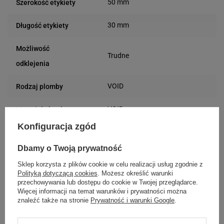
50 mm
Szerokość etykiety
30 mm
Długość etykiety
Możliwość
Trudne
odklejenia
VOID
Rodzaj plomby
VOID
Materiał plomby
Konfiguracja zgód
Usuwanie/odklejanie
Zostawia ślad
plomby
Dbamy o Twoją prywatność
Sklep korzysta z plików cookie w celu realizacji usług zgodnie z
24 miesiące
Gwarancja
Polityką dotyczącą cookies
. Możesz określić warunki
przechowywania lub dostępu do cookie w Twojej przeglądarce.
Więcej informacji na temat warunków i prywatności można
Podmiot
Specmark
znaleźć także na stronie
Prywatność i warunki Google
.
Bielska 210
odpowiedzialny
43-400 Cieszyn (Polska)