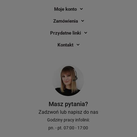
Moje konto
Zamówienia
Przydatne linki
Drukarka etykiet Zebra ZD230T
Kalka barwiąca Spec
termotransferowa 203 dpi / do 104
74 m / żywiczna / ter
Kontakt
mm / PC / Mac / USB / Ethernet
gilza ½”
3
1 289,00 zł
30,50 zł
DO KOSZYKA
Masz pytania?
Zadzwoń lub napisz do nas
Godziny pracy infolinii:
pn. - pt. 07:00 - 17:00