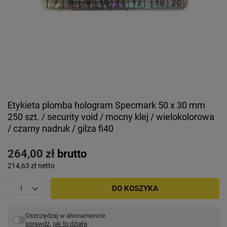
Etykieta plomba hologram Specmark 50 x 30 mm
250 szt. / security void / mocny klej / wielokolorowa
/ czarny nadruk / gilza fi40
264,00 zł
brutto
214,63 zł
netto
DO KOSZYKA
Oszczędzaj w abonamencie
sprawdź, jak to działa