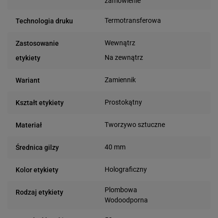
zamówienie
Termotransferowa
Technologia druku
Wewnątrz
Zastosowanie
Na zewnątrz
etykiety
Zamiennik
Wariant
Prostokątny
Kształt etykiety
Tworzywo sztuczne
Materiał
40 mm
Średnica gilzy
Holograficzny
Kolor etykiety
Plombowa
Rodzaj etykiety
Wodoodporna