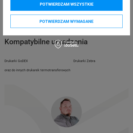
telefon: 730811399
POTWIERDZAM WSZYSTKIE
Osoby
Specmark
e-mail: gspr@ptmb.pl
Bielska 210
odpowiedzialne
43-400 Cieszyn (Polska)
POTWIERDZAM WYMAGANE
telefon: 730811399
e-mail: gspr@ptmb.pl
Kompatybilne urządzenia
Drukarki GoDEX
Drukarki Zebra
oraz do innych drukarek termotransferowych