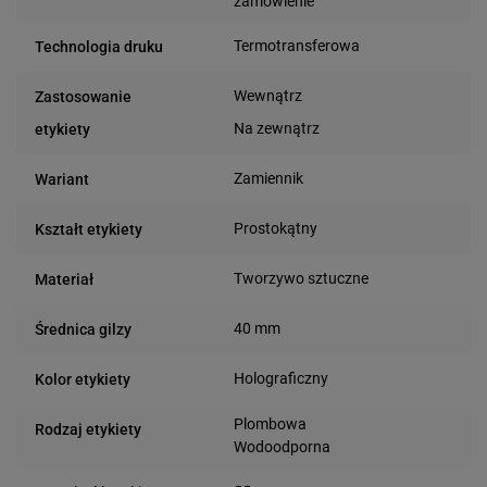
zamówienie
Termotransferowa
Technologia druku
Wewnątrz
Zastosowanie
Na zewnątrz
etykiety
Zamiennik
Wariant
Prostokątny
Kształt etykiety
Tworzywo sztuczne
Materiał
40 mm
Średnica gilzy
Holograficzny
Kolor etykiety
Plombowa
Rodzaj etykiety
Wodoodporna