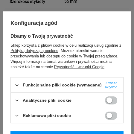
55 mm
Szerokość etykiety
12 mm
Długość etykiety
Konfiguracja zgód
Możliwość
Trudne
Dbamy o Twoją prywatność
odklejenia
Sklep korzysta z plików cookie w celu realizacji usług zgodnie z
Polityką dotyczącą cookies
. Możesz określić warunki
VOID
Rodzaj plomby
przechowywania lub dostępu do cookie w Twojej przeglądarce.
Więcej informacji na temat warunków i prywatności można
VOID
Materiał plomby
znaleźć także na stronie
Prywatność i warunki Google
.
Usuwanie/odklejanie
Zostawia ślad
Zawsze
Funkcjonalne pliki cookie (wymagane)
aktywne
plomby
Analityczne pliki cookie
24 miesiące
Gwarancja
Reklamowe pliki cookie
Podmiot
Specmark
Bielska 210
odpowiedzialny
43-400 Cieszyn (Polska)