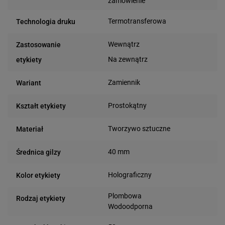
zamówienie
Termotransferowa
Technologia druku
Wewnątrz
Zastosowanie
Na zewnątrz
etykiety
Zamiennik
Wariant
Prostokątny
Kształt etykiety
Tworzywo sztuczne
Materiał
40 mm
Średnica gilzy
Holograficzny
Kolor etykiety
Plombowa
Rodzaj etykiety
Wodoodporna