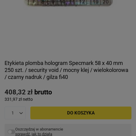
Etykieta plomba hologram Specmark 58 x 40 mm
250 szt. / security void / mocny klej / wielokolorowa
/ czarny nadruk / gilza fi40
408,32 zł
brutto
331,97 zł
netto
DO KOSZYKA
Oszczędzaj w abonamencie
sprawdź, jak to działa