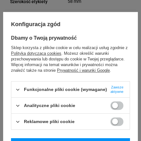
58 mm
Szerokość etykiety
40 mm
Długość etykiety
Konfiguracja zgód
Możliwość
Trudne
Dbamy o Twoją prywatność
odklejenia
Sklep korzysta z plików cookie w celu realizacji usług zgodnie z
Polityką dotyczącą cookies
. Możesz określić warunki
VOID
Rodzaj plomby
przechowywania lub dostępu do cookie w Twojej przeglądarce.
Więcej informacji na temat warunków i prywatności można
VOID
Materiał plomby
znaleźć także na stronie
Prywatność i warunki Google
.
Usuwanie/odklejanie
Zostawia ślad
Zawsze
Funkcjonalne pliki cookie (wymagane)
aktywne
plomby
Analityczne pliki cookie
24 miesiące
Gwarancja
Reklamowe pliki cookie
Podmiot
Specmark
Bielska 210
odpowiedzialny
43-400 Cieszyn (Polska)