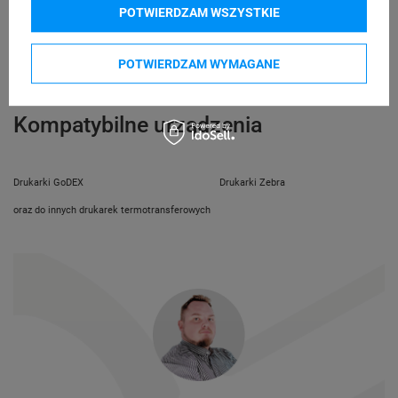
telefon: 730811399
POTWIERDZAM WSZYSTKIE
Osoby
Specmark
e-mail: gspr@ptmb.pl
Bielska 210
odpowiedzialne
43-400 Cieszyn (Polska)
POTWIERDZAM WYMAGANE
telefon: 730811399
e-mail: gspr@ptmb.pl
Kompatybilne urządzenia
Drukarki GoDEX
Drukarki Zebra
oraz do innych drukarek termotransferowych