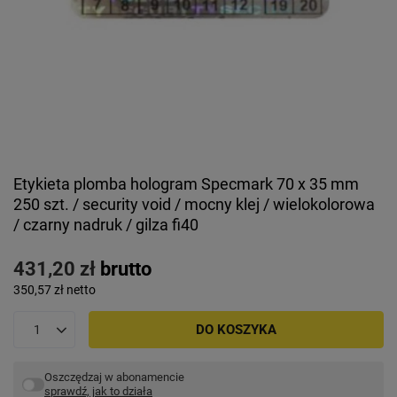
Etykieta plomba hologram Specmark 70 x 35 mm
250 szt. / security void / mocny klej / wielokolorowa
/ czarny nadruk / gilza fi40
431,20 zł
brutto
350,57 zł
netto
DO KOSZYKA
Oszczędzaj w abonamencie
sprawdź, jak to działa