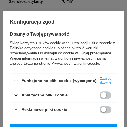
70 mm
Szerokość etykiety
35 mm
Długość etykiety
Konfiguracja zgód
Możliwość
Trudne
Dbamy o Twoją prywatność
odklejenia
Sklep korzysta z plików cookie w celu realizacji usług zgodnie z
Polityką dotyczącą cookies
. Możesz określić warunki
VOID
Rodzaj plomby
przechowywania lub dostępu do cookie w Twojej przeglądarce.
Więcej informacji na temat warunków i prywatności można
VOID
Materiał plomby
znaleźć także na stronie
Prywatność i warunki Google
.
Usuwanie/odklejanie
Zostawia ślad
Zawsze
Funkcjonalne pliki cookie (wymagane)
aktywne
plomby
Analityczne pliki cookie
24 miesiące
Gwarancja
Reklamowe pliki cookie
Podmiot
Specmark
Bielska 210
odpowiedzialny
43-400 Cieszyn (Polska)