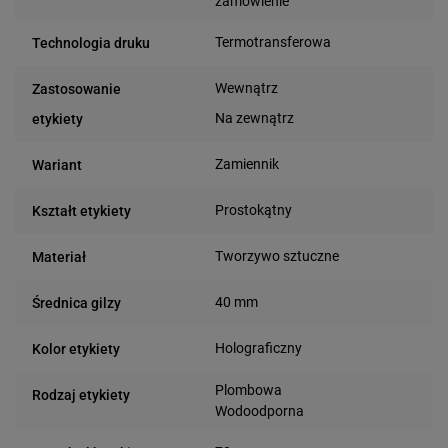
zamówienie
Termotransferowa
Technologia druku
Wewnątrz
Zastosowanie
Na zewnątrz
etykiety
Zamiennik
Wariant
Prostokątny
Kształt etykiety
Tworzywo sztuczne
Materiał
40 mm
Średnica gilzy
Holograficzny
Kolor etykiety
Plombowa
Rodzaj etykiety
Wodoodporna