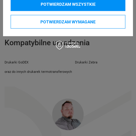
telefon: 730811399
POTWIERDZAM WSZYSTKIE
Osoby
Specmark
e-mail: gspr@ptmb.pl
Bielska 210
odpowiedzialne
43-400 Cieszyn (Polska)
POTWIERDZAM WYMAGANE
telefon: 730811399
e-mail: gspr@ptmb.pl
Kompatybilne urządzenia
Drukarki GoDEX
Drukarki Zebra
oraz do innych drukarek termotransferowych