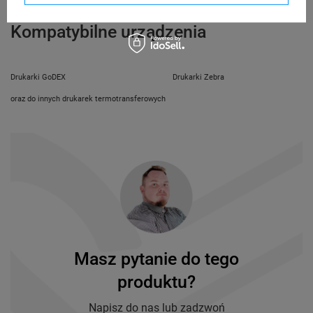
e-mail: gspr@ptmb.pl
Kompatybilne urządzenia
Drukarki GoDEX
Drukarki Zebra
oraz do innych drukarek termotransferowych
Masz pytanie do tego
produktu?
Napisz do nas lub zadzwoń