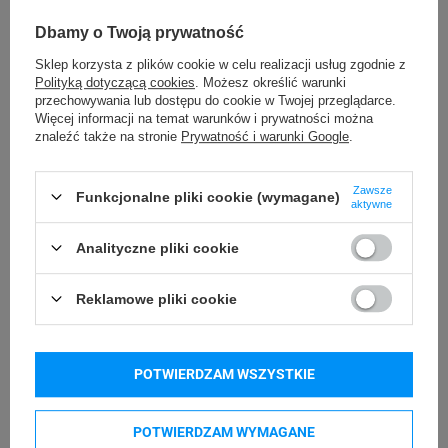
Możliwość
Trudne
odklejenia
Dbamy o Twoją prywatność
Sklep korzysta z plików cookie w celu realizacji usług zgodnie z
Kameleon
Materiał plomby
Polityką dotyczącą cookies
. Możesz określić warunki
przechowywania lub dostępu do cookie w Twojej przeglądarce.
Więcej informacji na temat warunków i prywatności można
Kameleon
Rodzaj plomby
znaleźć także na stronie
Prywatność i warunki Google
.
Usuwanie/odklejanie
Zostawia ślad
Zawsze
Funkcjonalne pliki cookie (wymagane)
plomby
aktywne
24 miesiące
Gwarancja
Analityczne pliki cookie
Podmiot
Specmark
Reklamowe pliki cookie
Bielska 210
odpowiedzialny
43-400 Cieszyn (Polska)
telefon: 730811399
Osoby
POTWIERDZAM WSZYSTKIE
Specmark
e-mail: gspr@ptmb.pl
Bielska 210
odpowiedzialne
43-400 Cieszyn (Polska)
POTWIERDZAM WYMAGANE
telefon: 730811399