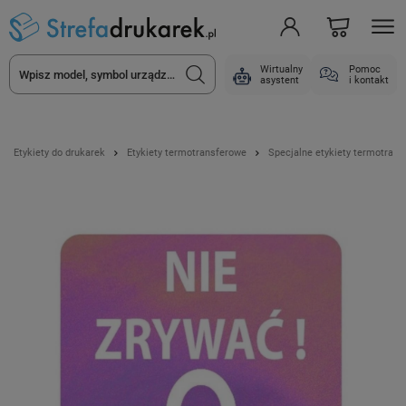
Wirtualny
Pomoc
asystent
i kontakt
Etykiety do drukarek
Etykiety termotransferowe
Specjalne etykiety termotran