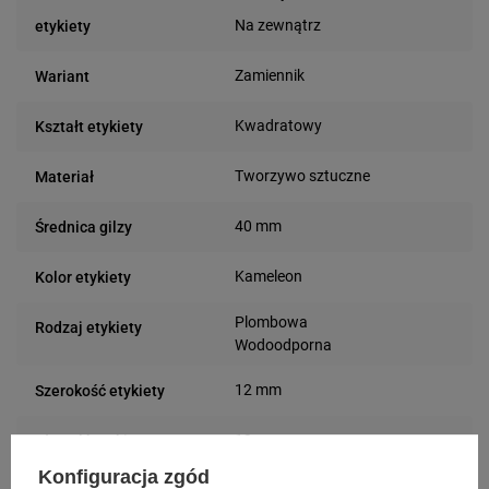
Na zewnątrz
etykiety
Zamiennik
Wariant
Kwadratowy
Kształt etykiety
Tworzywo sztuczne
Materiał
40 mm
Średnica gilzy
Kameleon
Kolor etykiety
Plombowa
Rodzaj etykiety
Wodoodporna
12 mm
Szerokość etykiety
12 mm
Długość etykiety
Konfiguracja zgód