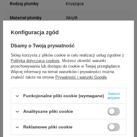
Krusząca
Rodzaj plomby
Akrylit
Materiał plomby
Konfiguracja zgód
Usuwanie/odklejanie
Ulega zniszczeniu
plomby
Dbamy o Twoją prywatność
24 miesiące
Gwarancja
Sklep korzysta z plików cookie w celu realizacji usług zgodnie z
Polityką dotyczącą cookies
. Możesz określić warunki
przechowywania lub dostępu do cookie w Twojej przeglądarce.
Podmiot
Specmark
Więcej informacji na temat warunków i prywatności można
znaleźć także na stronie
Prywatność i warunki Google
.
Bielska 210
odpowiedzialny
43-400 Cieszyn (Polska)
telefon: 730811399
Osoby
Zawsze
Specmark
Funkcjonalne pliki cookie (wymagane)
e-mail: gspr@ptmb.pl
aktywne
Bielska 210
odpowiedzialne
43-400 Cieszyn (Polska)
Analityczne pliki cookie
telefon: 730811399
e-mail: gspr@ptmb.pl
Reklamowe pliki cookie
Kompatybilne urządzenia