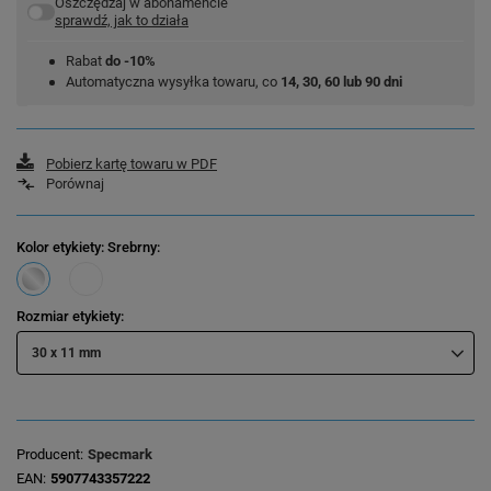
Oszczędzaj w abonamencie
sprawdź, jak to działa
Rabat
do -10%
Automatyczna wysyłka towaru, co
14, 30, 60 lub 90 dni
Pobierz kartę towaru w PDF
Porównaj
Kolor etykiety
: Srebrny
Rozmiar etykiety
30 x 11 mm
Producent
Specmark
EAN
5907743357222