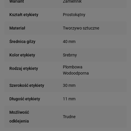
Zamiennik
Wariant
Prostokątny
Kształt etykiety
Tworzywo sztuczne
Materiał
40 mm
Średnica gilzy
Srebrny
Kolor etykiety
Plombowa
Rodzaj etykiety
Wodoodporna
30 mm
Szerokość etykiety
11 mm
Długość etykiety
Możliwość
Trudne
odklejenia