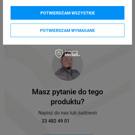
POTWIERDZAM WSZYSTKIE
Drukarki GoDEX
Drukarki Zebra
oraz do innych drukarek termotransferowych
POTWIERDZAM WYMAGANE
Masz pytanie do tego
produktu?
Napisz do nas lub zadzwoń
33 482 49 01