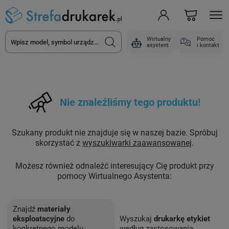
Wirtualny
Pomoc
asystent
i kontakt
Nie znaleźliśmy tego produktu!
Szukany produkt nie znajduje się w naszej bazie. Spróbuj
skorzystać z
wyszukiwarki zaawansowanej
.
Możesz również odnaleźć interesujący Cię produkt przy
pomocy Wirtualnego Asystenta:
Znajdź
materiały
eksploatacyjne
do
Wyszukaj
drukarkę etykiet
konkretnego modelu
według zastosowania