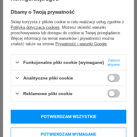
Kontakt
Dbamy o Twoją prywatność
Sklep korzysta z plików cookie w celu realizacji usług zgodnie z
Polityką dotyczącą cookies
. Możesz określić warunki
przechowywania lub dostępu do cookie w Twojej przeglądarce.
Więcej informacji na temat warunków i prywatności można
znaleźć także na stronie
Prywatność i warunki Google
.
Zawsze
Funkcjonalne pliki cookie (wymagane)
Masz pytania?
aktywne
Zadzwoń lub napisz do nas
Analityczne pliki cookie
Godziny pracy infolinii:
pn. - pt. 07:00 - 17:00
Reklamowe pliki cookie
33 482 49 01
kontakt@strefadrukarek.pl
POTWIERDZAM WSZYSTKIE
NAPISZ DO NAS
POTWIERDZAM WYMAGANE