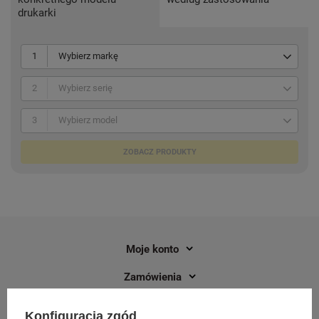
drukarki
1
Wybierz markę
2
Wybierz serię
3
Wybierz model
ZOBACZ PRODUKTY
Moje konto
Zamówienia
Przydatne linki
Konfiguracja zgód