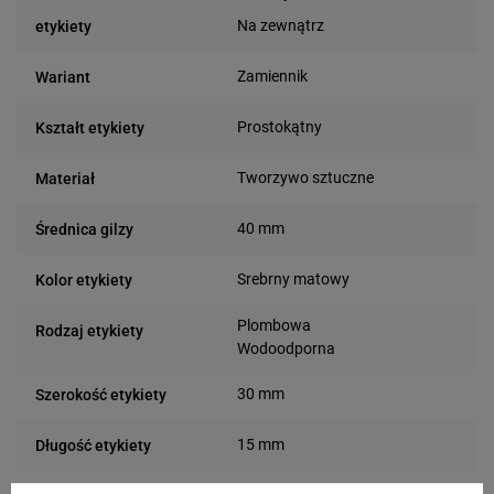
Na zewnątrz
etykiety
Zamiennik
Wariant
Prostokątny
Kształt etykiety
Tworzywo sztuczne
Materiał
40 mm
Średnica gilzy
Srebrny matowy
Kolor etykiety
Plombowa
Rodzaj etykiety
Wodoodporna
30 mm
Szerokość etykiety
15 mm
Długość etykiety