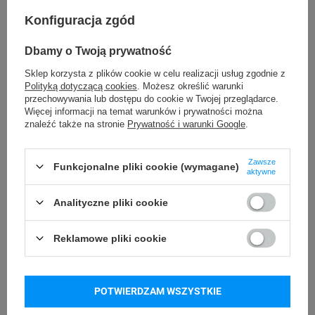
Możliwość
Trudne
Konfiguracja zgód
odklejenia
Dbamy o Twoją prywatność
VOID
Rodzaj plomby
Sklep korzysta z plików cookie w celu realizacji usług zgodnie z
Polityką dotyczącą cookies
. Możesz określić warunki
VOID
Materiał plomby
przechowywania lub dostępu do cookie w Twojej przeglądarce.
Więcej informacji na temat warunków i prywatności można
Usuwanie/odklejanie
znaleźć także na stronie
Prywatność i warunki Google
.
Zostawia ślad
plomby
Zawsze
Funkcjonalne pliki cookie (wymagane)
24 miesiące
Gwarancja
aktywne
Analityczne pliki cookie
Podmiot
Specmark
Bielska 210
odpowiedzialny
Reklamowe pliki cookie
43-400 Cieszyn (Polska)
telefon: 730811399
Osoby
Specmark
e-mail: gspr@ptmb.pl
Bielska 210
odpowiedzialne
POTWIERDZAM WSZYSTKIE
43-400 Cieszyn (Polska)
telefon: 730811399