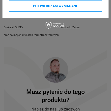
e-mail: gspr@ptmb.pl
POTWIERDZAM WYMAGANE
Kompatybilne urządzenia
Drukarki GoDEX
Drukarki Zebra
oraz do innych drukarek termotransferowych
Masz pytanie do tego
produktu?
Napisz do nas lub zadzwoń