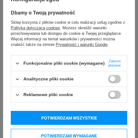
Wewnątrz
etykiety
Dbamy o Twoją prywatność
Oryginał
Wariant
Sklep korzysta z plików cookie w celu realizacji usług zgodnie z
Polityką dotyczącą cookies
. Możesz określić warunki
Prostokątny
Kształt etykiety
przechowywania lub dostępu do cookie w Twojej przeglądarce.
Więcej informacji na temat warunków i prywatności można
znaleźć także na stronie
Prywatność i warunki Google
.
Papier
Materiał
Nie dotyczy
Zawsze
Średnica gilzy
Funkcjonalne pliki cookie (wymagane)
aktywne
Biały
Kolor etykiety
Analityczne pliki cookie
Na arkuszu
Rodzaj etykiety
Reklamowe pliki cookie
Adresowa
Inkjet
63,5 mm
Szerokość etykiety
POTWIERDZAM WSZYSTKIE
46,6 mm
Długość etykiety
POTWIERDZAM WYMAGANE