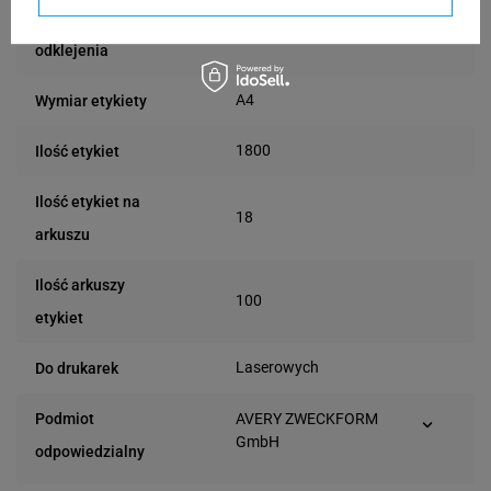
Możliwość
Trudne
odklejenia
A4
Wymiar etykiety
1800
Ilość etykiet
Ilość etykiet na
18
arkuszu
Ilość arkuszy
100
etykiet
Laserowych
Do drukarek
Podmiot
AVERY ZWECKFORM
GmbH
odpowiedzialny
Miesbacher Str. 5
D-83626 Oberlaindern