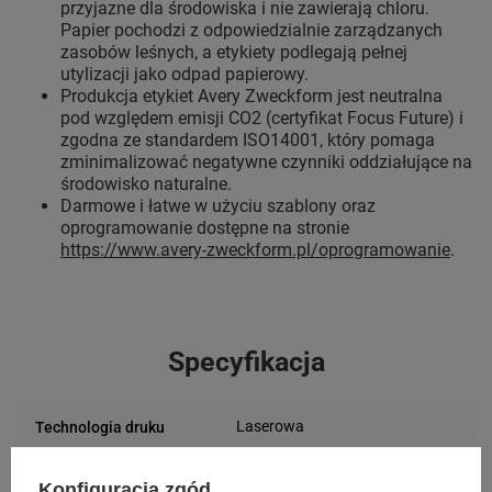
przyjazne dla środowiska i nie zawierają chloru.
Papier pochodzi z odpowiedzialnie zarządzanych
zasobów leśnych, a etykiety podlegają pełnej
utylizacji jako odpad papierowy.
Produkcja etykiet Avery Zweckform jest neutralna
pod względem emisji CO2 (certyfikat Focus Future) i
zgodna ze standardem ISO14001, który pomaga
zminimalizować negatywne czynniki oddziałujące na
środowisko naturalne.
Darmowe i łatwe w użyciu szablony oraz
oprogramowanie dostępne na stronie
https://www.avery-zweckform.pl/oprogramowanie
.
Specyfikacja
Laserowa
Technologia druku
Zastosowanie
Konfiguracja zgód