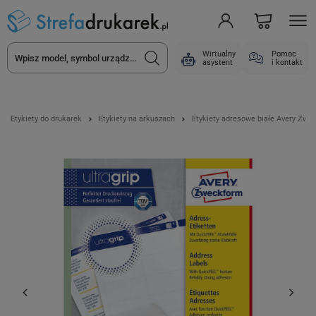
Wirtualny
Pomoc
asystent
i kontakt
Etykiety do drukarek
Etykiety na arkuszach
Etykiety adresowe białe Avery Zwe