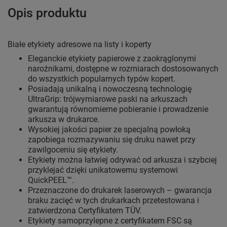
Opis produktu
Białe etykiety adresowe na listy i koperty
Eleganckie etykiety papierowe z zaokrąglonymi
narożnikami, dostępne w rozmiarach dostosowanych
do wszystkich popularnych typów kopert.
Posiadają unikalną i nowoczesną technologię
UltraGrip: trójwymiarowe paski na arkuszach
gwarantują równomierne pobieranie i prowadzenie
arkusza w drukarce.
Wysokiej jakości papier ze specjalną powłoką
zapobiega rozmazywaniu się druku nawet przy
zawilgoceniu się etykiety.
Etykiety można łatwiej odrywać od arkusza i szybciej
przyklejać dzięki unikatowemu systemowi
QuickPEEL™.
Przeznaczone do drukarek laserowych – gwarancja
braku zacięć w tych drukarkach przetestowana i
zatwierdzona Certyfikatem TÜV.
Etykiety samoprzylepne z certyfikatem FSC są