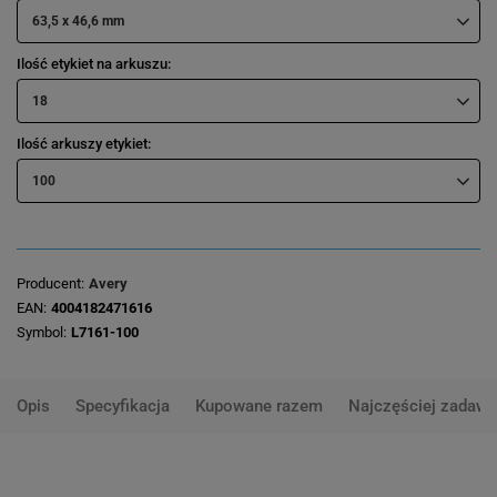
63,5 x 46,6 mm
Ilość etykiet na arkuszu
18
Ilość arkuszy etykiet
100
Producent
Avery
EAN
4004182471616
Symbol
L7161-100
Opis
Specyfikacja
Kupowane razem
Najczęściej zadawa