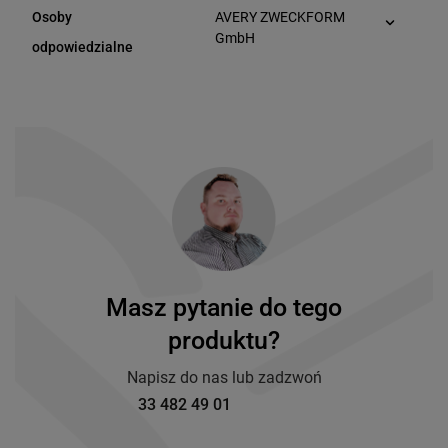
Osoby
AVERY ZWECKFORM
(Niemcy)
GmbH
odpowiedzialne
Miesbacher Str. 5
D-83626 Oberlaindern
(Niemcy)
Masz pytanie do tego
produktu?
Napisz do nas lub zadzwoń
33 482 49 01