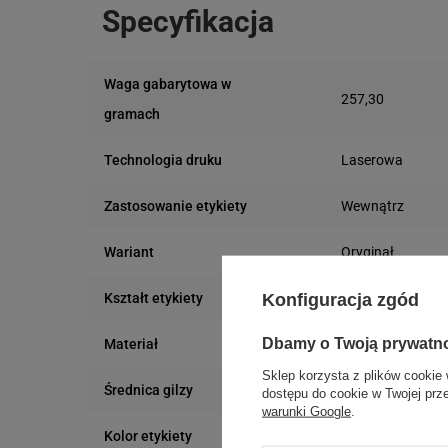
Specyfikacja
Waga gabarytowa w
257,30
gramach
Laserowa
Technologia druku
Wewnątrz
Zastosowanie etykiety
Oryginał
Wariant
Prostokątny
Konfiguracja zgód
Kształt etykiety
Dbamy o Twoją prywatn
Papier
Materiał
Sklep korzysta z plików cookie 
Nie dotyczy
Średnica gilzy
dostępu do cookie w Twojej prz
warunki Google
.
Biały
Kolor etykiety