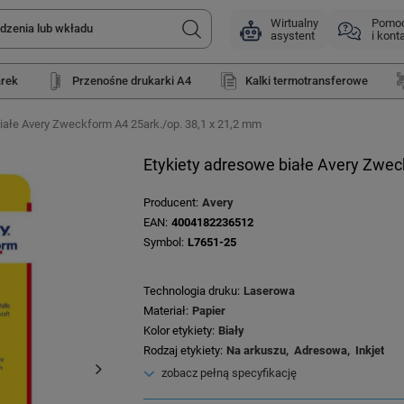
Wirtualny
Pomo
asystent
i kont
arek
Przenośne drukarki A4
Kalki termotransferowe
iałe Avery Zweckform A4 25ark./op. 38,1 x 21,2 mm
Etykiety adresowe białe Avery Zwec
Producent
Avery
EAN
4004182236512
Symbol
L7651-25
Technologia druku
Laserowa
Materiał
Papier
Kolor etykiety
Biały
Rodzaj etykiety
Na arkuszu
Adresowa
Inkjet
zobacz pełną specyfikację