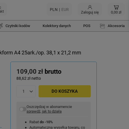
c
PLN
EUR
akt
Zaloguj się
0,00 zł
Czytniki kodów
Kolektory danych
POS
Akcesoria
kform A4 25ark./op. 38,1 x 21,2 mm
109,00 zł
brutto
88,62 zł
netto
DO KOSZYKA
Oszczędzaj w abonamencie
sprawdź, jak to działa
Rabat
do -10%
Automatyczna wysyłka towaru, co