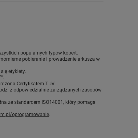
zystkich popularnych typów kopert.
wnomierne pobieranie i prowadzenie arkusza w
ię etykiety.
™.
rdzona Certyfikatem TÜV.
ochodzi z odpowiedzialnie zarządzanych zasobów
godna ze standardem ISO14001, który pomaga
orm.pl/oprogramowanie
.