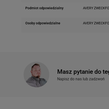
Podmiot odpowiedzialny
AVERY ZWECKF
Miesbacher Str. 5
D-83626 Oberlai
Osoby odpowiedzialne
AVERY ZWECKF
Miesbacher Str. 5
D-83626 Oberlai
Masz pytanie do te
Napisz do nas lub zadzwoń