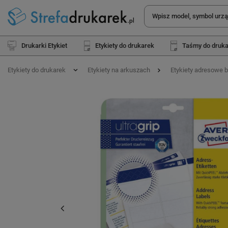
Drukarki Etykiet
Etykiety do drukarek
Taśmy do druk
Etykiety do drukarek
Etykiety na arkuszach
Etykiety adresowe b