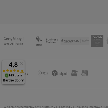
Certyfikaty i
wyróżnienia
Formy dostawy
W sklepie prezentujemy ceny brutto (z VAT).
Stawki VAT dla konsumentów z kra