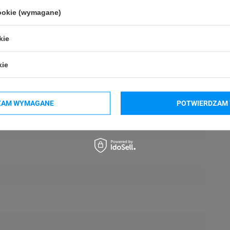
cookie (wymagane)
kie
kie
ZAM WYMAGANE
POTWIERDZAM 