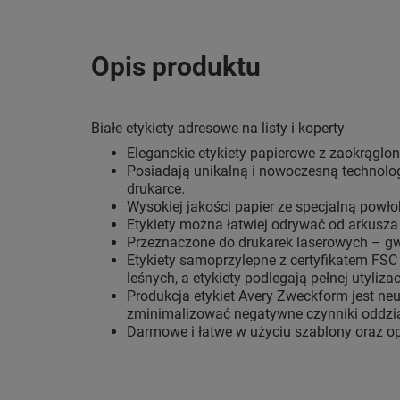
Opis produktu
Białe etykiety adresowe na listy i koperty
Eleganckie etykiety papierowe z zaokrągl
Posiadają unikalną i nowoczesną technolog
drukarce.
Wysokiej jakości papier ze specjalną powł
Etykiety można łatwiej odrywać od arkusza
Przeznaczone do drukarek laserowych – gw
Etykiety samoprzylepne z certyfikatem FSC
leśnych, a etykiety podlegają pełnej utyliza
Produkcja etykiet Avery Zweckform jest ne
zminimalizować negatywne czynniki oddzia
Darmowe i łatwe w użyciu szablony oraz o