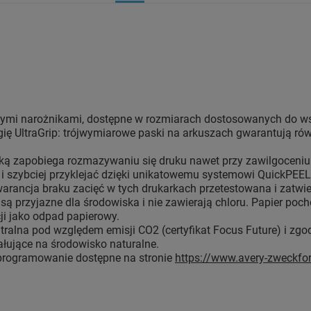
onymi narożnikami, dostępne w rozmiarach dostosowanych do ws
ię UltraGrip: trójwymiarowe paski na arkuszach gwarantują ró
oką zapobiega rozmazywaniu się druku nawet przy zawilgoceniu s
 i szybciej przyklejać dzięki unikatowemu systemowi QuickPEEL
arancja braku zacięć w tych drukarkach przetestowana i zatwie
 są przyjazne dla środowiska i nie zawierają chloru. Papier p
cji jako odpad papierowy.
utralna pod względem emisji CO2 (certyfikat Focus Future) i z
łujące na środowisko naturalne.
programowanie dostępne na stronie
https://www.avery-zweckf