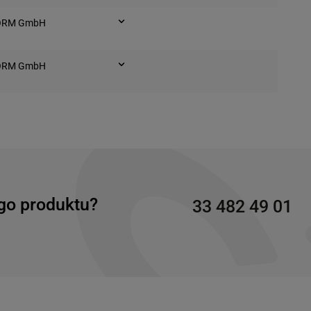
ORM GmbH
ndern (Niemcy)
ORM GmbH
ndern (Niemcy)
go produktu?
33 482 49 01