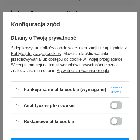
Nie dotyczy
Średnica gilzy
Konfiguracja zgód
Biały
Kolor etykiety
Dbamy o Twoją prywatność
Wodoodporna
Rodzaj etykiety
Sklep korzysta z plików cookie w celu realizacji usług zgodnie z
Polityką dotyczącą cookies
. Możesz określić warunki
32 mm
Szerokość etykiety
przechowywania lub dostępu do cookie w Twojej przeglądarce.
Więcej informacji na temat warunków i prywatności można
57 mm
Długość etykiety
znaleźć także na stronie
Prywatność i warunki Google
.
Możliwość
Zawsze
Trudne
Funkcjonalne pliki cookie (wymagane)
aktywne
odklejenia
Analityczne pliki cookie
Podmiot
AVERY ZWECKFORM
GmbH
odpowiedzialny
Reklamowe pliki cookie
Miesbacher Str. 5
D-83626 Oberlaindern
Osoby
AVERY ZWECKFORM
(Niemcy)