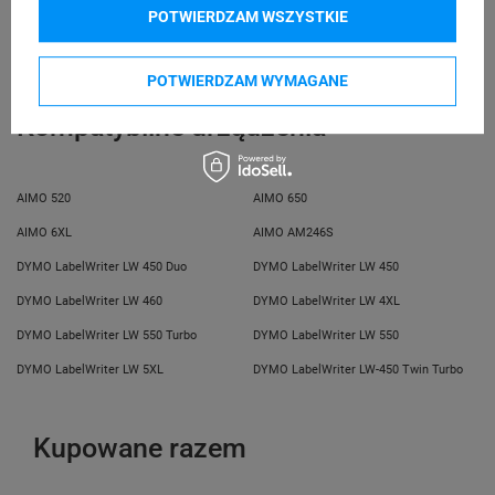
GmbH
odpowiedzialne
POTWIERDZAM WSZYSTKIE
Miesbacher Str. 5
D-83626 Oberlaindern
(Niemcy)
POTWIERDZAM WYMAGANE
Kompatybilne urządzenia
AIMO 520
AIMO 650
AIMO 6XL
AIMO AM246S
DYMO LabelWriter LW 450 Duo
DYMO LabelWriter LW 450
DYMO LabelWriter LW 460
DYMO LabelWriter LW 4XL
DYMO LabelWriter LW 550 Turbo
DYMO LabelWriter LW 550
DYMO LabelWriter LW 5XL
DYMO LabelWriter LW-450 Twin Turbo
Kupowane razem