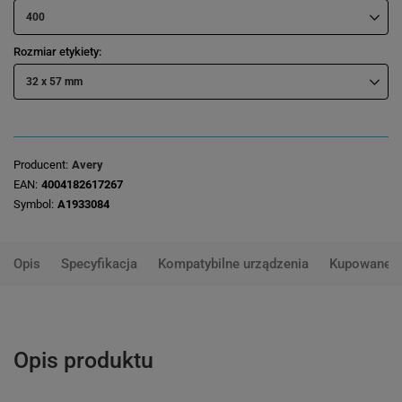
400
Rozmiar etykiety
32 x 57 mm
Producent
Avery
EAN
4004182617267
Symbol
A1933084
Opis
Specyfikacja
Kompatybilne urządzenia
Kupowane 
Opis produktu