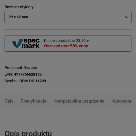
Rozmiar etykiety
29 x 62 mm
Kup ten produkt za
23,50 zł
Oszczędzasz
58%
ceny
Producent
Brother
EAN
4977766628136
Symbol
OEM-DK-11209
Opis
Specyfikacja
Kompatybilne urządzenia
Kupowane 
Opis produktu