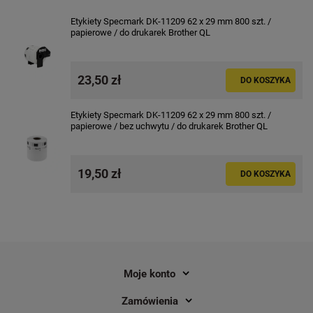
Drukarka etykiet Brother QL-810Wc
Drukarka etykiet Brot
300 dpi / do 62 mm / PC / Mac / USB
duocolor 300 dpi / do
Etykiety Specmark DK-11209 62 x 29 mm 800 szt. /
papierowe / do drukarek Brother QL
/ Wi-Fi
Mac / USB
6
6
23,50 zł
DO KOSZYKA
559,00 zł
369,00 zł
DO KOSZYKA
Etykiety Specmark DK-11209 62 x 29 mm 800 szt. /
papierowe / bez uchwytu / do drukarek Brother QL
19,50 zł
DO KOSZYKA
Moje konto
Zamówienia