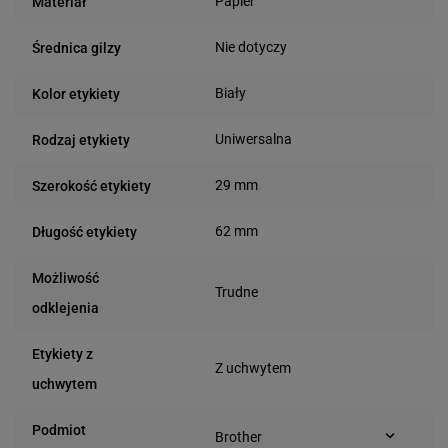
Papier
Materiał
Nie dotyczy
Średnica gilzy
Biały
Kolor etykiety
Uniwersalna
Rodzaj etykiety
29 mm
Szerokość etykiety
62 mm
Długość etykiety
Możliwość
Trudne
odklejenia
Etykiety z
Z uchwytem
uchwytem
Podmiot
Brother