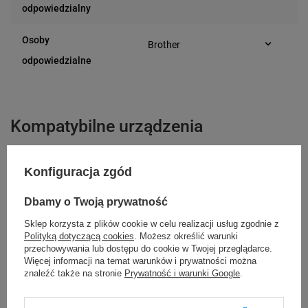
Marynarska 15
odpowiedzialny
02-674 Warszawa
(Polska)
Osoby
Brother
Marynarska 15
odpowiedzialne
02-674 Warszawa
(Polska)
Kompatybilne urządzenia
Konfiguracja zgód
Brother TD-2020
Brother TD-2120N
Brother TD-2130N
Brother TD-4410D
Dbamy o Twoją prywatność
Brother TD-4420DN
Brother TD-4520DN
Sklep korzysta z plików cookie w celu realizacji usług zgodnie z
Brother TD-4550DNWB
Brother QL-600B
Polityką dotyczącą cookies
. Możesz określić warunki
przechowywania lub dostępu do cookie w Twojej przeglądarce.
Brother QL-700
Brother QL-800 duocolor
Więcej informacji na temat warunków i prywatności można
znaleźć także na stronie
Prywatność i warunki Google
.
Brother QL-1100c
Brother QL-1110NWBc