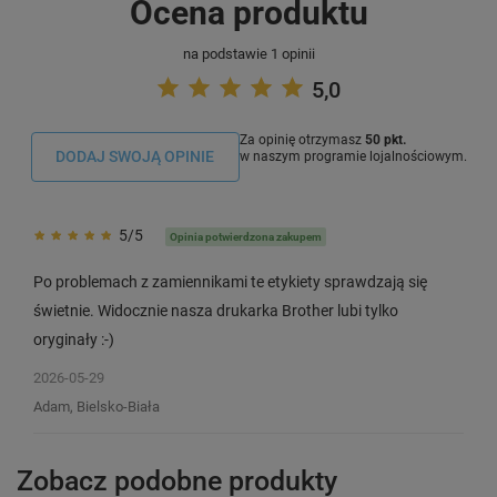
Ocena produktu
na podstawie 1 opinii
5,0
Za opinię otrzymasz
50 pkt.
DODAJ SWOJĄ OPINIE
w naszym programie lojalnościowym.
5/5
Opinia potwierdzona zakupem
Po problemach z zamiennikami te etykiety sprawdzają się
świetnie. Widocznie nasza drukarka Brother lubi tylko
oryginały :-)
2026-05-29
Adam, Bielsko-Biała
Zobacz podobne produkty