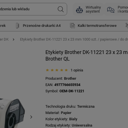
Wirtualny
Pomo
asystent
i kont
arek
Przenośne drukarki A4
Kalki termotransferowe
her DK
Etykiety Brother DK-11221 23 x 23 mm 1000 szt. / papierowe / do d
Etykiety Brother DK-11221 23 x 23 m
Brother QL
1 opinia
Producent
Brother
EAN
4977766655934
Symbol
OEM-DK-11221
Technologia druku
Termiczna
Materiał
Papier
Kolor etykiety
Biały
Rodzaj etykiety
Uniwersalna