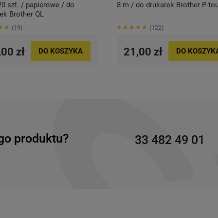
 szt. / papierowe / do
8 m / do drukarek Brother P-to
ek Brother QL
19
122
,00 zł
21,00 zł
DO KOSZYKA
DO KOSZYK
go produktu?
33 482 49 01