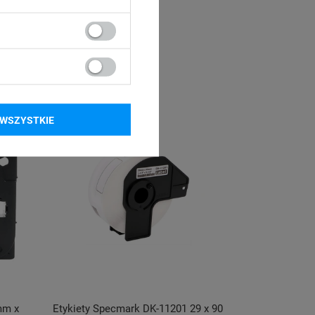
WSZYSTKIE
mm x
Etykiety Specmark DK-11201 29 x 90