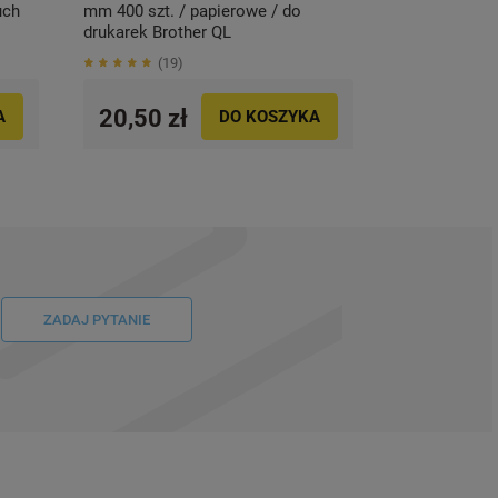
uch
mm 400 szt. / papierowe / do
drukarek Brother QL
19
20,50 zł
A
DO KOSZYKA
ZADAJ PYTANIE