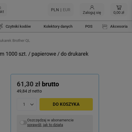
c
PLN
EUR
akt
Zaloguj się
0,00 zł
Czytniki kodów
Kolektory danych
POS
Akcesoria
rukarek Brother QL
m 1000 szt. / papierowe / do drukarek
61,30 zł
brutto
49,84 zł
netto
DO KOSZYKA
Oszczędzaj w abonamencie
sprawdź, jak to działa