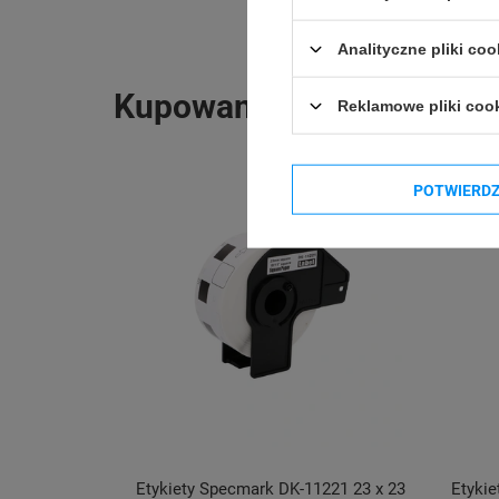
Analityczne pliki coo
Kupowane razem
Reklamowe pliki coo
POTWIERD
Etykiety Specmark DK-11221 23 x 23
Etykie