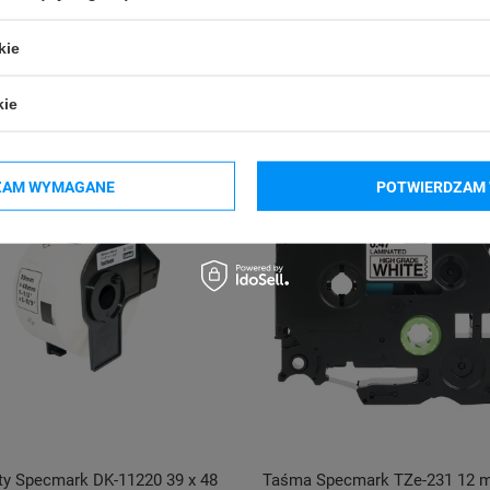
kie
kie
ZAM WYMAGANE
POTWIERDZAM 
ty Specmark DK-11220 39 x 48
Taśma Specmark TZe-231 12 