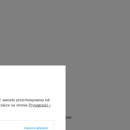
ć warunki przechowywania lub
 także na stronie
Prywatność i
Brother TD-4420DN
Brother QL-800 duocolor
Zawsze aktywne