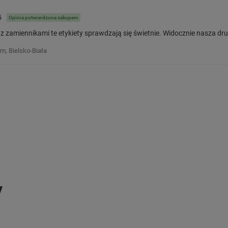
5
Opinia potwierdzona zakupem
 zamiennikami te etykiety sprawdzają się świetnie. Widocznie nasza druka
m, Bielsko-Biała
y