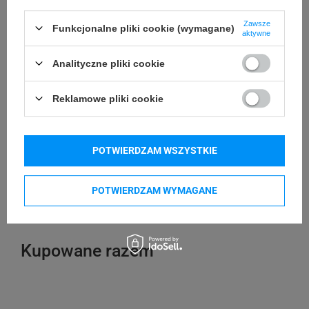
Zawsze
Funkcjonalne pliki cookie (wymagane)
aktywne
Kompatybilne urządzenia
Analityczne pliki cookie
AIMO 520
AIMO 650
Reklamowe pliki cookie
AIMO 6XL
AIMO AM246S
DYMO LabelWriter LW 450 Duo
DYMO LabelWriter LW 450
POTWIERDZAM WSZYSTKIE
DYMO LabelWriter LW 460
DYMO LabelWriter LW 4XL
DYMO LabelWriter LW 550 Turbo
DYMO LabelWriter LW 550
POTWIERDZAM WYMAGANE
DYMO LabelWriter LW 5XL
DYMO LabelWriter LW-450 Twin Turbo
Kupowane razem