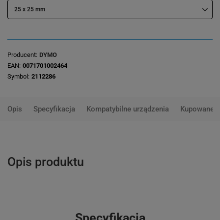
25 x 25 mm
Producent
DYMO
EAN
0071701002464
Symbol
2112286
Opis
Specyfikacja
Kompatybilne urządzenia
Kupowane 
Opis produktu
Specyfikacja