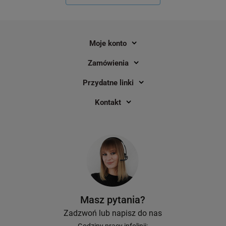
Moje konto
Zamówienia
Przydatne linki
Taśma Specmark D1-40913 9 mm x 7
Taśma Specmark D1-4
m / do drukarek DYMO D1
7 m / czarna / biały n
Kontakt
drukarek DYMO D1
69
69
23,50 zł
21,90 zł
DO KOSZYKA
Masz pytania?
Zadzwoń lub napisz do nas
Godziny pracy infolinii: