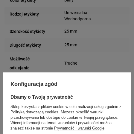
Biały
Kolor etykiety
Uniwersalna
Rodzaj etykiety
Wodoodporna
25 mm
Szerokość etykiety
25 mm
Długość etykiety
Możliwość
Trudne
odklejenia
2112286
Kod producenta
Konfiguracja zgód
Podmiot
Dbamy o Twoją prywatność
DYMO
Plac Andersa 7
odpowiedzialny
Sklep korzysta z plików cookie w celu realizacji usług zgodnie z
61-894 Poznań (Polska)
Polityką dotyczącą cookies
. Możesz określić warunki
przechowywania lub dostępu do cookie w Twojej przeglądarce.
Osoby
DYMO
Więcej informacji na temat warunków i prywatności można
Plac Andersa 7
odpowiedzialne
znaleźć także na stronie
Prywatność i warunki Google
.
61-894 Poznań (Polska)