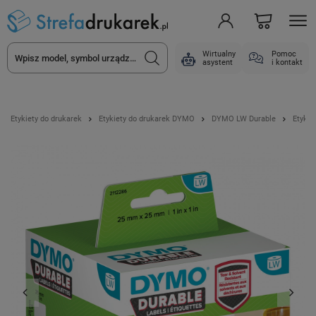
Wirtualny
Pomoc
asystent
i kontakt
Etykiety do drukarek
Etykiety do drukarek DYMO
DYMO LW Durable
Etykie