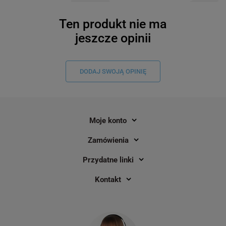
Ten produkt nie ma
jeszcze opinii
DODAJ SWOJĄ OPINIĘ
Moje konto
Zamówienia
Przydatne linki
Kontakt
Etykiety Phomemo WP3015-370 30 x
Mini drukarka etykie
15 mm 370 szt. / do drukarek serii M
M110 czarna 203 dpi 
/ Mac / Smartfon / BT
10
4