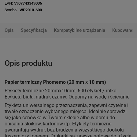
EAN
5907743349036
Symbol
WP2010-600
Opis
Specyfikacja
Kompatybilne urządzenia
Kupowane 
Opis produktu
Papier termiczny Phomemo (20 mm x 10 mm)
Etykiety termiczne 20mmx10mm, 600 etykiet / rolka.
Etykieta biała, nadruk czarny. Odporny na wodę i ścieranie.
Etykieta uniwersalnego przeznaczenia, zapewni czytelne i
trwałe oznaczenie wybranego miejsca. Idealnie sprawdzi
się jako cenówka w Twoim sklepie albo w domu do
opisania słoików, kartonów itp. Etykiety termiczne
gwarantują wydruk bez brudzenia wszystkiego dookoła
tuszem czy tonerem. Drukarki są zawsze gotowe do użycia