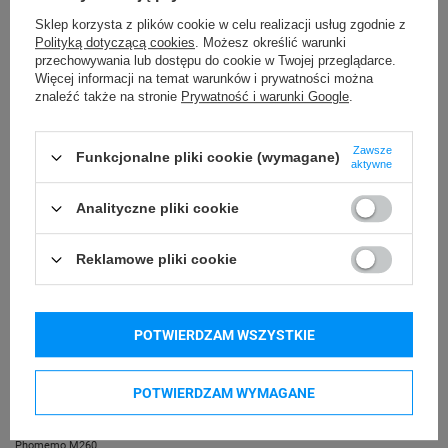
Sklep korzysta z plików cookie w celu realizacji usług zgodnie z
24 miesiące
Gwarancja
Polityką dotyczącą cookies
. Możesz określić warunki
przechowywania lub dostępu do cookie w Twojej przeglądarce.
Więcej informacji na temat warunków i prywatności można
Podmiot
AIMO
znaleźć także na stronie
Prywatność i warunki Google
.
Bielska 210
odpowiedzialny
43-400 Cieszyn (Polska)
Zawsze
Funkcjonalne pliki cookie (wymagane)
Osoby
aktywne
AIMO
Bielska 210
odpowiedzialne
Analityczne pliki cookie
43-400 Cieszyn (Polska)
Reklamowe pliki cookie
Kompatybilne urządzenia
POTWIERDZAM WSZYSTKIE
Phomemo M110
Phomemo M120
Phomemo M150
Phomemo M200
POTWIERDZAM WYMAGANE
Phomemo M220
Phomemo M221
Phomemo M260