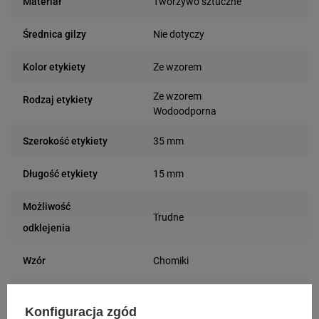
Tworzywo sztuczne
Materiał
Nie dotyczy
Średnica gilzy
Ze wzorem
Kolor etykiety
Ze wzorem
Rodzaj etykiety
Wodoodporna
35 mm
Szerokość etykiety
15 mm
Długość etykiety
Możliwość
Trudne
odklejenia
Chomiki
Wzór
24 miesiące
Gwarancja
Konfiguracja zgód