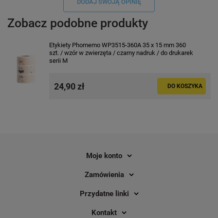
DODAJ SWOJĄ OPINIĘ
Zobacz podobne produkty
Etykiety Phomemo WP3515-360A 35 x 15 mm 360
szt. / wzór w zwierzęta / czarny nadruk / do drukarek
serii M
24,90 zł
DO KOSZYKA
Etykiety Phomemo WY3030-200 fi 30
Etykiety Phomemo WY5
mm 200 szt. / okrągłe / do drukarek
mm 140 szt. / okrągłe 
serii M
do drukarek serii M
Moje konto
2
2
Zamówienia
26,00 zł
26,00 zł
DO KOSZYKA
Przydatne linki
Kontakt