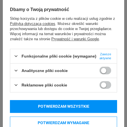
Podmiot
AIMO
Dbamy o Twoją prywatność
Bielska 210
odpowiedzialny
43-400 Cieszyn (Polska)
Sklep korzysta z plików cookie w celu realizacji usług zgodnie z
Polityką dotyczącą cookies
. Możesz określić warunki
Osoby
AIMO
przechowywania lub dostępu do cookie w Twojej przeglądarce.
Bielska 210
odpowiedzialne
Więcej informacji na temat warunków i prywatności można
43-400 Cieszyn (Polska)
znaleźć także na stronie
Prywatność i warunki Google
.
Zawsze
Funkcjonalne pliki cookie (wymagane)
Kompatybilne urządzenia
aktywne
Analityczne pliki cookie
Phomemo M110
Phomemo M200
Reklamowe pliki cookie
Phomemo M120
Phomemo M220
Kupowane razem
POTWIERDZAM WSZYSTKIE
POTWIERDZAM WYMAGANE