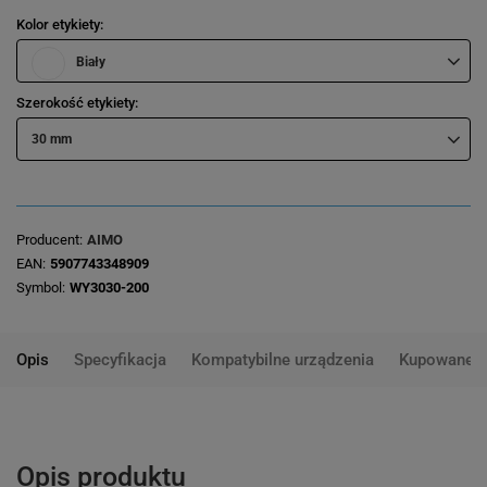
Kolor etykiety
Biały
Szerokość etykiety
30 mm
Producent
AIMO
EAN
5907743348909
Symbol
WY3030-200
Opis
Specyfikacja
Kompatybilne urządzenia
Kupowane 
Opis produktu