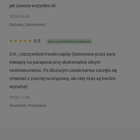
jak zawsze wszystko ok
2026-05-05
Barbara, Sandomierz
5/5
Opinia potwierdzona zakupem
O.K., rzeczywiście trwałe napisy (testowane przez parę
miesięcy na parapecie przy ekstremalnie silnym
Mini drukarka etykiet Phomemo
Etykiety Phomemo WY5
nasłonecznieniu. Po dłuższym czasie barwa zaczęła się
M110 czarna 203 dpi / do 50 mm / PC
mm 140 szt. / okrągłe 
zmieniać z czarnej na brązową, ale cały czas są bardzo
/ Mac / Smartfon / BT / USB
do drukarek serii M
wyraźne)
4
2
2024-11-06
159,00 zł
26,00 zł
DO KOSZYKA
Sławomir, Warszawa