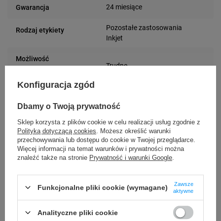
24 miesiące
Gwarancja
Pozostałe zastosowania
Rodzaj etykiety
Inkjet
Możliwość
Trudne
odklejenia
Konfiguracja zgód
Rodzaj kleju
Akrylowy
Dbamy o Twoją prywatność
etykiety
Sklep korzysta z plików cookie w celu realizacji usług zgodnie z
Polityką dotyczącą cookies
. Możesz określić warunki
152 mm
Długość etykiety
przechowywania lub dostępu do cookie w Twojej przeglądarce.
Więcej informacji na temat warunków i prywatności można
Biały
Kolor etykiety
znaleźć także na stronie
Prywatność i warunki Google
.
102 mm
Szerokość etykiety
Zawsze
Funkcjonalne pliki cookie (wymagane)
aktywne
Wysoki połysk
Rodzaj powierzchni
Analityczne pliki cookie