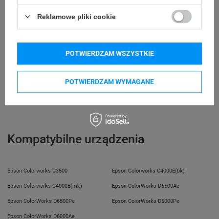
Zastosowanie
Wewnątrz
Reklamowe pliki cookie
etykiety
Podmiot
Specmark
POTWIERDZAM WSZYSTKIE
Bielska 210
odpowiedzialny
43-400 Cieszyn (Polska)
telefon: 730811399
Osoby
Specmark
POTWIERDZAM WYMAGANE
e-mail: gspr@ptmb.pl
Bielska 210
odpowiedzialne
43-400 Cieszyn (Polska)
telefon: 730811399
e-mail: gspr@ptmb.pl
Kompatybilne urządzenia
Epson Colorworks C3500
Epson Colorworks C4000E(bk)
Epson Colorworks C4000E(mk)
Epson ColorWorks D6500Ae
Epson ColorWorks D6500Pe
Epson ColorWorks D6000Pe
Epson ColorWorks D6000Ae