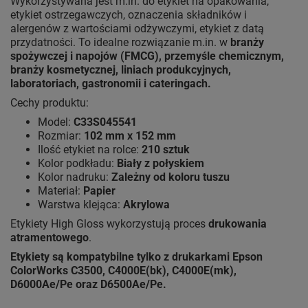
Wykorzystywana jest m.in. do etykiet na opakowania,
etykiet ostrzegawczych, oznaczenia składników i
alergenów z wartościami odżywczymi, etykiet z datą
przydatności. To idealne rozwiązanie m.in. w
branży
spożywczej i napojów (FMCG), przemyśle chemicznym,
branży kosmetycznej, liniach produkcyjnych,
laboratoriach, gastronomii i cateringach.
Cechy produktu:
Model:
C33S045541
Rozmiar:
102 mm x 152 mm
Ilość etykiet na rolce:
210 sztuk
Kolor podkładu:
Biały z połyskiem
Kolor nadruku:
Zależny od koloru tuszu
Materiał:
Papier
Warstwa klejąca:
Akrylowa
Etykiety High Gloss wykorzystują proces
drukowania
atramentowego
.
Etykiety są kompatybilne tylko z drukarkami Epson
ColorWorks C3500, C4000E(bk), C4000E(mk),
D6000Ae/Pe oraz D6500Ae/Pe.