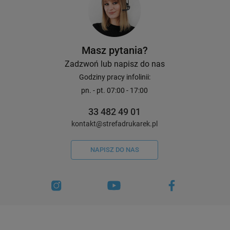
Etykiety Specmark C33S045540 102 x
Etykiety Specmark C3
76 mm 415 szt. / high gloss / do
127 mm 250 szt. / hig
drukarek Epson ColorWorks
drukarek Epson Colo
Masz pytania?
Zadzwoń lub napisz do nas
74,00 zł
63,00 zł
DO KOSZYKA
Godziny pracy infolinii:
pn. - pt. 07:00 - 17:00
33 482 49 01
kontakt@strefadrukarek.pl
NAPISZ DO NAS