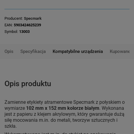
Producent
Specmark
EAN
5903424625239
Symbol
13003
Opis
Specyfikacja
Kompatybilne urządzenia
Kupowane 
Opis produktu
Zamienne etykiety atramentowe Specmark z połyskiem o
wymiarze
102 mm x 152 mm kolorze białym
. Wykonana
jest z papieru z klejem akrylowym, który gwarantuje dużą
siłę mocowania m.in. do metali, tworzyw sztucznych i
szkła.