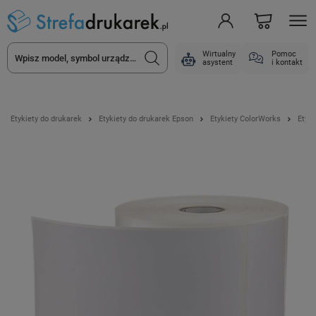
Wirtualny
Pomoc
asystent
i kontakt
Etykiety do drukarek
Etykiety do drukarek Epson
Etykiety ColorWorks
Etyk