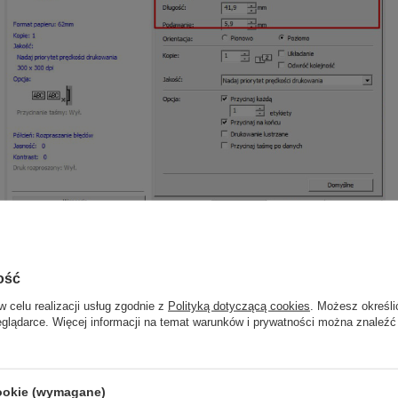
ość
w celu realizacji usług zgodnie z
Polityką dotyczącą cookies
. Możesz określi
eglądarce. Więcej informacji na temat warunków i prywatności można znaleźć
cookie (wymagane)