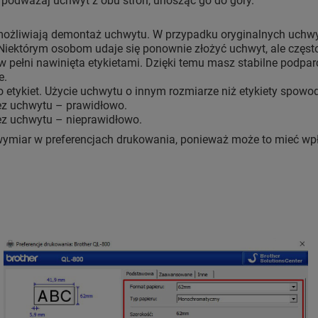
 podważaj uchwyt z obu stron, unosząc go do góry.
ożliwiają demontaż uchwytu. W przypadku oryginalnych uchwytó
Niektórym osobom udaje się ponownie złożyć uchwyt, ale często
w pełni nawinięta etykietami. Dzięki temu masz stabilne podpa
e.
 etykiet. Użycie uchwytu o innym rozmiarze niż etykiety spowodu
ez uchwytu – prawidłowo.
ez uchwytu – nieprawidłowo.
wymiar w preferencjach drukowania, ponieważ może to mieć wp