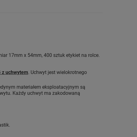
miar 17mm x 54mm, 400 sztuk etykiet na rolce.
4 z uchwytem
. Uchwyt jest wielokrotnego
 jedynym materiałem eksploatacyjnym są
uchwytu. Każdy uchwyt ma zakodowaną
stik.