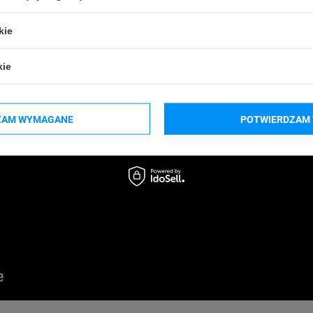
kie
kie
ZAM WYMAGANE
POTWIERDZAM 