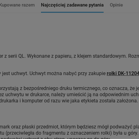
Kupowane razem
Najczęściej zadawane pytania
Opinie
er z serii QL. Wykonane z papieru, z klejem standardowym. Roz
y jest uchwyt. Uchwyt można nabyć przy zakupie
rolki DK-1120
korzystają z bezpośredniego druku termicznego, co oznacza, że
 bez uchwytu w drukarce, należy umieścić ją na odpowiednim 
o drukarka i komputer od razu wie jaka etykieta została założona.
ark oraz płaski przedmiot, którym będziesz mógł podważyć pla
u (przeciwległa do fragmentu z oznaczeniem rolki) była u góry.