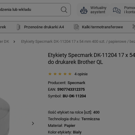
Wirtualny
Pomo
asystent
i kont
arek
Przenośne drukarki A4
Kalki termotransferowe
her DK
Etykiety Specmark DK-11204 17 x 54 mm 400 szt. / papierowe / bez
Etykiety Specmark DK-11204 17 x 54
do drukarek Brother QL
4 opinie
Producent
Specmark
EAN
5907743312375
Symbol
BU-DK-11204
Ilość etykiet na rolce [szt]
400
Technologia druku
Termiczna
Materiał
Papier
Kolor etykiety
Biały