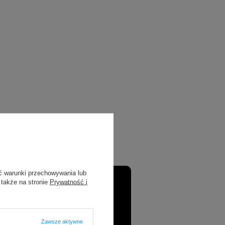
ć warunki przechowywania lub
 także na stronie
Prywatność i
Zawsze aktywne