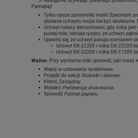
Następnie, używając płaskiego przedmiotu,
Pamiętaj!
Tylko nasze zamienniki marki Specmark um
złożenie uchwytu może nie być skuteczne. 
Uchwyt należy demontować, gdy rolka jest 
pustej rolki, istnieje ryzyko, że uchwyt pękni
Upewnij się, że uchwyt pasuje rozmiarem do
Uchwyt DK-22205 i rolka DK-22205 b
Uchwyt DK-22205 i rolka DK-11209 b
Ważne:
Przy wymianie rolki sprawdź, jaki masz 
Wejdź w ustawienia systemowe.
Przejdź do sekcji
Drukarki i skanery
.
Kliknij
Zarządzaj
.
Wybierz
Preferencje drukowania
.
Sprawdź
Format papieru
.