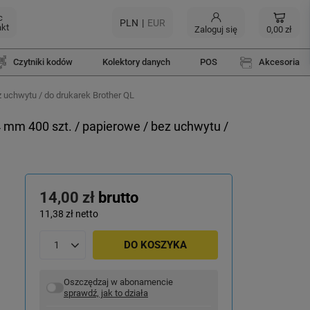
c
PLN
EUR
akt
Zaloguj się
0,00 zł
Czytniki kodów
Kolektory danych
POS
Akcesoria
 uchwytu / do drukarek Brother QL
 mm 400 szt. / papierowe / bez uchwytu /
14,00 zł
brutto
11,38 zł
netto
DO KOSZYKA
Oszczędzaj w abonamencie
sprawdź, jak to działa