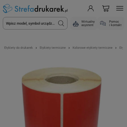
Wirtualny
Pomoc
asystent
i kontakt
Etykiety do drukarek
Etykiety termiczne
Kolorowe etykiety termiczne
Etyki