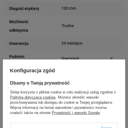
100 mm
Długość etykiety
Możliwość
Trudne
odklejenia
24 miesiące
Gwarancja
Podmiot
Specmark
Bielska 210
odpowiedzialny
Konfiguracja zgód
43-400 Cieszyn (Polska)
telefon: 730811399
Osoby
Specmark
e-mail: gspr@ptmb.pl
Dbamy o Twoją prywatność
Bielska 210
odpowiedzialne
43-400 Cieszyn (Polska)
Sklep korzysta z plików cookie w celu realizacji usług zgodnie z
Polityką dotyczącą cookies
. Możesz określić warunki
telefon: 730811399
przechowywania lub dostępu do cookie w Twojej przeglądarce.
e-mail: gspr@ptmb.pl
Więcej informacji na temat warunków i prywatności można
Kompatybilne urządzenia
znaleźć także na stronie
Prywatność i warunki Google
.
Zawsze