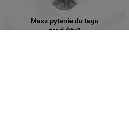
Masz pytanie do tego
produktu?
Napisz do nas lub zadzwoń
33 482 49 01
ZADAJ PYTANIE
Ten produkt nie ma
jeszcze opinii