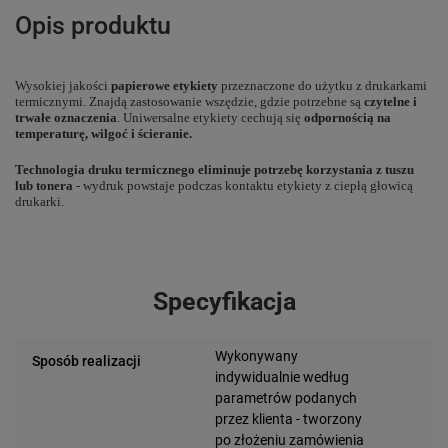
Opis produktu
Wysokiej jakości
papierowe etykiety
przeznaczone do użytku z drukarkami
termicznymi. Znajdą zastosowanie wszędzie, gdzie potrzebne są
czytelne i
trwałe oznaczenia
. Uniwersalne etykiety cechują się
odpornością na
temperaturę, wilgoć i ścieranie.
Technologia druku termicznego eliminuje potrzebę korzystania z tuszu
lub tonera
- wydruk powstaje podczas kontaktu etykiety z ciepłą głowicą
drukarki.
Specyfikacja
Wykonywany
Sposób realizacji
indywidualnie według
parametrów podanych
przez klienta - tworzony
po złożeniu zamówienia