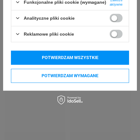
Funkcjonalne pliki cookie (wymagane)
aktywne
Godex RT700
Godex RT700i
Godex RT730
Godex RT863i
Analityczne pliki cookie
Godex ZX1200i
Godex ZX1300i
Reklamowe pliki cookie
Godex ZX1600i
Godex GE300
Godex GE330
Godex G500
Godex G530
Godex DT4x
POTWIERDZAM WSZYSTKIE
POTWIERDZAM WYMAGANE