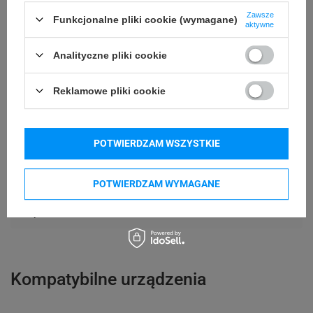
Zawsze
Funkcjonalne pliki cookie (wymagane)
120 mm
Długość etykiety
aktywne
Możliwość
Analityczne pliki cookie
Trudne
odklejenia
Reklamowe pliki cookie
24 miesiące
Gwarancja
Podmiot
Specmark
POTWIERDZAM WSZYSTKIE
Bielska 210
odpowiedzialny
43-400 Cieszyn (Polska)
POTWIERDZAM WYMAGANE
telefon: 730811399
Osoby
Specmark
e-mail: gspr@ptmb.pl
Bielska 210
odpowiedzialne
43-400 Cieszyn (Polska)
telefon: 730811399
e-mail: gspr@ptmb.pl
Kompatybilne urządzenia