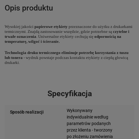
Opis produktu
Wysokiej jakości
papierowe etykiety
przeznaczone do użytku z drukarkami
termicznymi. Znajdą zastosowanie wszędzie, gdzie potrzebne są
czytelne i
trwałe oznaczenia
. Uniwersalne etykiety cechują się
odpornością na
temperaturę, wilgoć i ścieranie.
Technologia druku termicznego eliminuje potrzebę korzystania z tuszu
lub tonera
- wydruk powstaje podczas kontaktu etykiety z ciepłą głowicą
drukarki.
Specyfikacja
Wykonywany
Sposób realizacji
indywidualnie według
parametrów podanych
przez klienta - tworzony
po złożeniu zamówienia