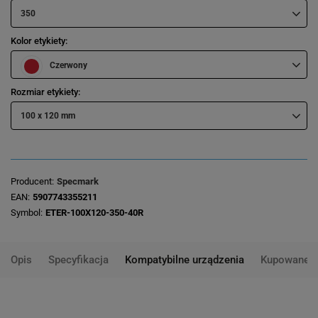
350
Kolor etykiety
Czerwony
Rozmiar etykiety
100 x 120 mm
Producent
Specmark
EAN
5907743355211
Symbol
ETER-100X120-350-40R
Opis
Specyfikacja
Kompatybilne urządzenia
Kupowane 