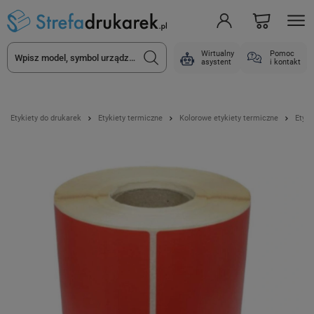
Wirtualny
Pomoc
asystent
i kontakt
Etykiety do drukarek
Etykiety termiczne
Kolorowe etykiety termiczne
Etyki