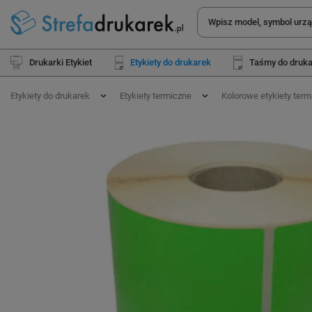
Drukarki Etykiet
Etykiety do drukarek
Taśmy do druk
Etykiety do drukarek
Etykiety termiczne
Kolorowe etykiety term