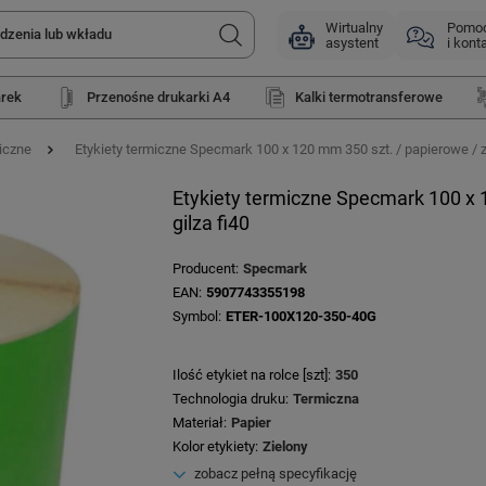
Wirtualny
Pomo
asystent
i kont
arek
Przenośne drukarki A4
Kalki termotransferowe
iczne
Etykiety termiczne Specmark 100 x 120 mm 350 szt. / papierowe / zie
Etykiety termiczne Specmark 100 x 1
gilza fi40
Producent
Specmark
EAN
5907743355198
Symbol
ETER-100X120-350-40G
Ilość etykiet na rolce [szt]
350
Technologia druku
Termiczna
Materiał
Papier
Kolor etykiety
Zielony
zobacz pełną specyfikację