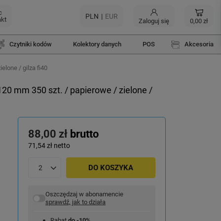
c
PLN
EUR
akt
Zaloguj się
0,00 zł
Czytniki kodów
Kolektory danych
POS
Akcesoria
lone / gilza fi40
20 mm 350 szt. / papierowe / zielone /
88,00 zł
brutto
71,54 zł
netto
DO KOSZYKA
Oszczędzaj w abonamencie
sprawdź, jak to działa
Rabat
do -10%