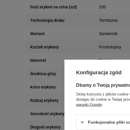
350
Ilość etykiet na rolce [szt]
Termiczna
Technologia druku
Zamiennik
Wariant
Prostokątny
Kształt etykiety
Papier
Materiał
Konfiguracja zgód
40 mm
Średnica gilzy
Dbamy o Twoją prywatn
Zielony
Kolor etykiety
Sklep korzysta z plików cookie 
dostępu do cookie w Twojej prz
Uniwersalna
Rodzaj etykiety
warunki Google
.
100 mm
Szerokość etykiety
Funkcjonalne pliki 
120 mm
Długość etykiety