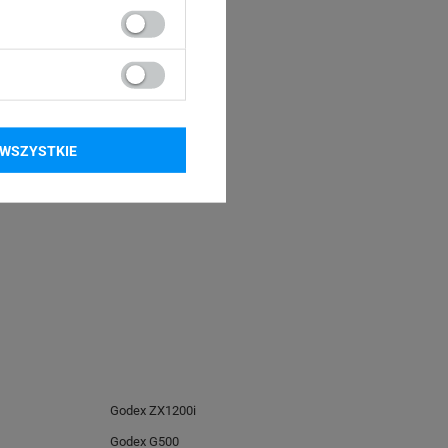
WSZYSTKIE
Godex ZX1200i
Godex G500