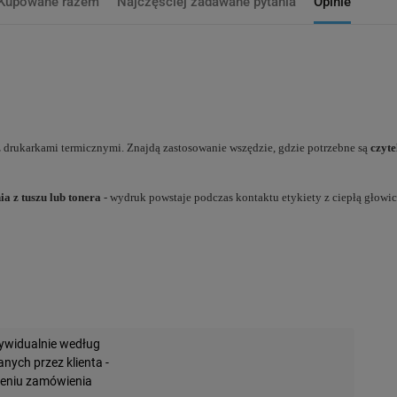
Kupowane razem
Najczęściej zadawane pytania
Opinie
 drukarkami termicznymi. Znajdą zastosowanie wszędzie, gdzie potrzebne są
czyte
a z tuszu lub tonera
- wydruk powstaje podczas kontaktu etykiety z ciepłą głowic
widualnie według
ych przez klienta -
żeniu zamówienia