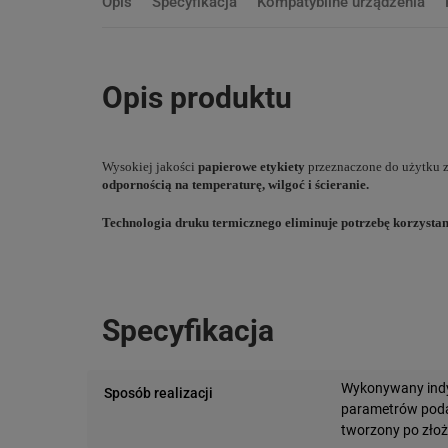
Opis
Specyfikacja
Kompatybilne urządzenia
Opis produktu
Wysokiej jakości
papierowe etykiety
przeznaczone do użytku z
odpornością na temperaturę, wilgoć i ścieranie.
Technologia druku termicznego eliminuje potrzebę korzystani
Specyfikacja
Wykonywany indy
Sposób realizacji
parametrów podan
tworzony po zło