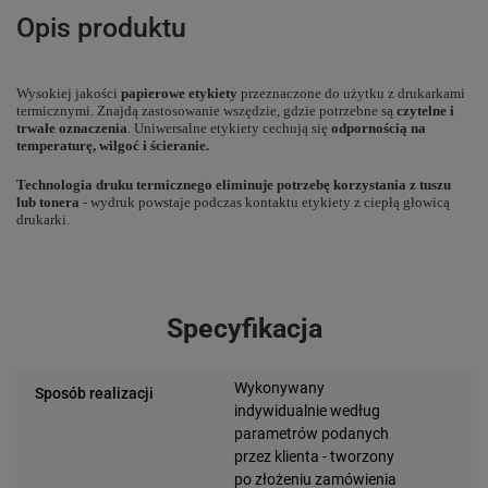
Opis produktu
Wysokiej jakości
papierowe etykiety
przeznaczone do użytku z drukarkami
termicznymi. Znajdą zastosowanie wszędzie, gdzie potrzebne są
czytelne i
trwałe oznaczenia
. Uniwersalne etykiety cechują się
odpornością na
temperaturę, wilgoć i ścieranie.
Technologia druku termicznego eliminuje potrzebę korzystania z tuszu
lub tonera
- wydruk powstaje podczas kontaktu etykiety z ciepłą głowicą
drukarki.
Specyfikacja
Wykonywany
Sposób realizacji
indywidualnie według
parametrów podanych
przez klienta - tworzony
po złożeniu zamówienia