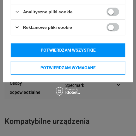
120 mm
Długość etykiety
Analityczne pliki cookie
Możliwość
Reklamowe pliki cookie
Trudne
odklejenia
24 miesiące
Gwarancja
POTWIERDZAM WSZYSTKIE
Podmiot
Specmark
POTWIERDZAM WYMAGANE
Bielska 210
odpowiedzialny
43-400 Cieszyn (Polska)
telefon: 730811399
Osoby
Specmark
e-mail: gspr@ptmb.pl
Bielska 210
odpowiedzialne
43-400 Cieszyn (Polska)
telefon: 730811399
e-mail: gspr@ptmb.pl
Kompatybilne urządzenia