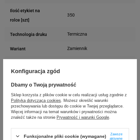
Ilość etykiet na
350
rolce [szt]
Termiczna
Technologia druku
Zamiennik
Wariant
Prostokątny
Kształt etykiety
Konfiguracja zgód
Papier
Materiał
Dbamy o Twoją prywatność
40 mm
Średnica gilzy
Sklep korzysta z plików cookie w celu realizacji usług zgodnie z
Polityką dotyczącą cookies
. Możesz określić warunki
Żółty
Kolor etykiety
przechowywania lub dostępu do cookie w Twojej przeglądarce.
Więcej informacji na temat warunków i prywatności można
znaleźć także na stronie
Prywatność i warunki Google
.
Uniwersalna
Rodzaj etykiety
Zawsze
100 mm
Szerokość etykiety
Funkcjonalne pliki cookie (wymagane)
aktywne