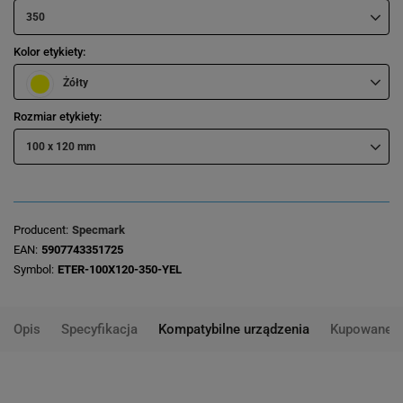
350
Kolor etykiety
Żółty
Rozmiar etykiety
100 x 120 mm
Producent
Specmark
EAN
5907743351725
Symbol
ETER-100X120-350-YEL
Opis
Specyfikacja
Kompatybilne urządzenia
Kupowane 