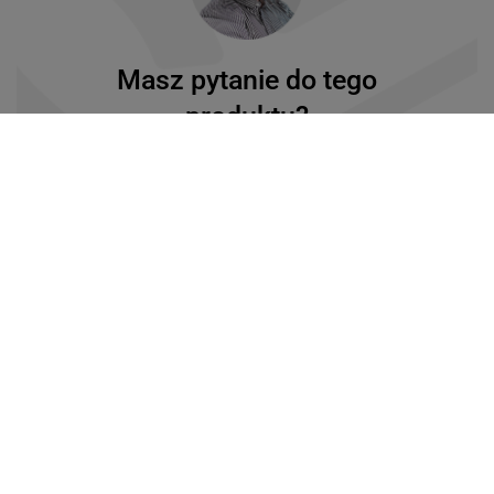
Masz pytanie do tego
produktu?
Napisz do nas lub zadzwoń
33 482 49 01
ZADAJ PYTANIE
Ten produkt nie ma
jeszcze opinii