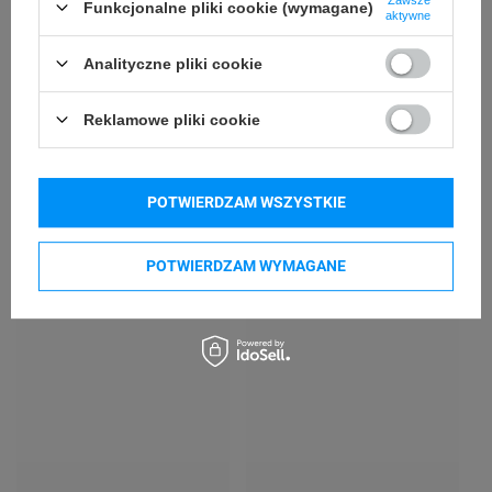
Funkcjonalne pliki cookie (wymagane)
aktywne
Godex RT700
Godex RT700i
Godex RT730
Godex RT863i
Analityczne pliki cookie
Godex ZX1200i
Godex ZX1300i
Reklamowe pliki cookie
Godex ZX1600i
Godex GE300
Godex GE330
Godex G500
Godex G530
Godex DT4x
POTWIERDZAM WSZYSTKIE
POTWIERDZAM WYMAGANE