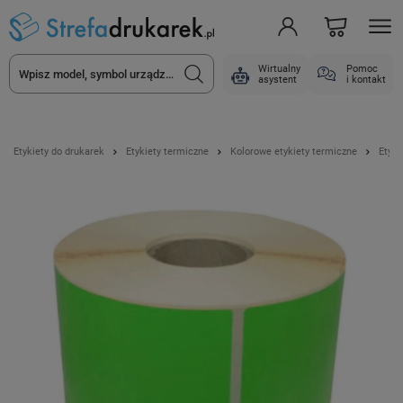
Wirtualny
Pomoc
asystent
i kontakt
Etykiety do drukarek
Etykiety termiczne
Kolorowe etykiety termiczne
Etyki