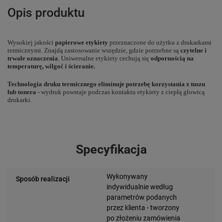
Opis produktu
Wysokiej jakości
papierowe etykiety
przeznaczone do użytku z drukarkami
termicznymi. Znajdą zastosowanie wszędzie, gdzie potrzebne są
czytelne i
trwałe oznaczenia
. Uniwersalne etykiety cechują się
odpornością na
temperaturę, wilgoć i ścieranie.
Technologia druku termicznego eliminuje potrzebę korzystania z tuszu
lub tonera
- wydruk powstaje podczas kontaktu etykiety z ciepłą głowicą
drukarki.
Specyfikacja
Wykonywany
Sposób realizacji
indywidualnie według
parametrów podanych
przez klienta - tworzony
po złożeniu zamówienia