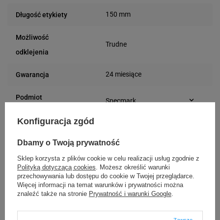
150 mm
Długość etykiety
Możliwość
Trudne
odklejenia
24 miesiące
Gwarancja
Podmiot
Specmark
Bielska 210
odpowiedzialny
Konfiguracja zgód
43-400 Cieszyn (Polska)
telefon: 730811399
Osoby
Specmark
e-mail: gspr@ptmb.pl
Dbamy o Twoją prywatność
Bielska 210
odpowiedzialne
43-400 Cieszyn (Polska)
Sklep korzysta z plików cookie w celu realizacji usług zgodnie z
Polityką dotyczącą cookies
. Możesz określić warunki
telefon: 730811399
przechowywania lub dostępu do cookie w Twojej przeglądarce.
e-mail: gspr@ptmb.pl
Więcej informacji na temat warunków i prywatności można
Kompatybilne urządzenia
znaleźć także na stronie
Prywatność i warunki Google
.
Zawsze