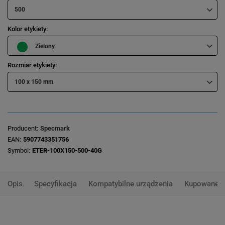
500
Kolor etykiety
Zielony
Rozmiar etykiety
100 x 150 mm
Producent
Specmark
EAN
5907743351756
Symbol
ETER-100X150-500-40G
Opis
Specyfikacja
Kompatybilne urządzenia
Kupowane 