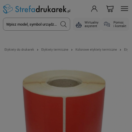
Wirtualny
Pomoc
asystent
i kontakt
Etykiety do drukarek
Etykiety termiczne
Kolorowe etykiety termiczne
Etyki