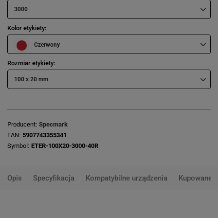
3000
Kolor etykiety
Czerwony
Rozmiar etykiety
100 x 20 mm
Producent
Specmark
EAN
5907743355341
Symbol
ETER-100X20-3000-40R
Opis
Specyfikacja
Kompatybilne urządzenia
Kupowane 