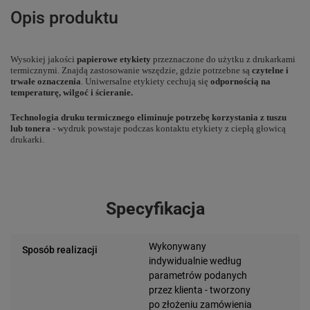
Opis produktu
Wysokiej jakości
papierowe etykiety
przeznaczone do użytku z drukarkami
termicznymi. Znajdą zastosowanie wszędzie, gdzie potrzebne są
czytelne i
trwałe oznaczenia
. Uniwersalne etykiety cechują się
odpornością na
temperaturę, wilgoć i ścieranie.
Technologia druku termicznego eliminuje potrzebę korzystania z tuszu
lub tonera
- wydruk powstaje podczas kontaktu etykiety z ciepłą głowicą
drukarki.
Specyfikacja
Wykonywany
Sposób realizacji
indywidualnie według
parametrów podanych
przez klienta - tworzony
po złożeniu zamówienia