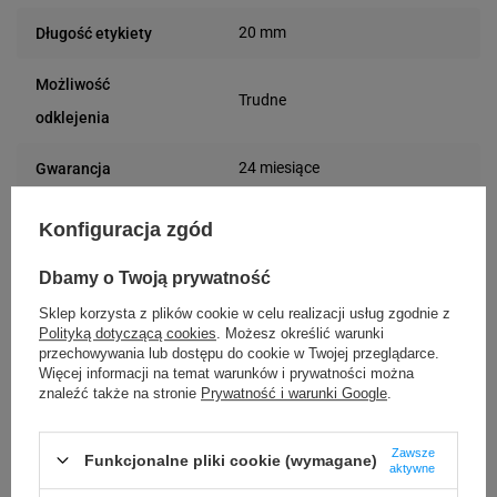
20 mm
Długość etykiety
Możliwość
Trudne
odklejenia
24 miesiące
Gwarancja
Podmiot
Specmark
Konfiguracja zgód
Bielska 210
odpowiedzialny
43-400 Cieszyn (Polska)
Dbamy o Twoją prywatność
telefon: 730811399
Osoby
Specmark
Sklep korzysta z plików cookie w celu realizacji usług zgodnie z
e-mail: gspr@ptmb.pl
Polityką dotyczącą cookies
. Możesz określić warunki
Bielska 210
odpowiedzialne
przechowywania lub dostępu do cookie w Twojej przeglądarce.
43-400 Cieszyn (Polska)
Więcej informacji na temat warunków i prywatności można
telefon: 730811399
znaleźć także na stronie
Prywatność i warunki Google
.
e-mail: gspr@ptmb.pl
Kompatybilne urządzenia
Zawsze
Funkcjonalne pliki cookie (wymagane)
aktywne