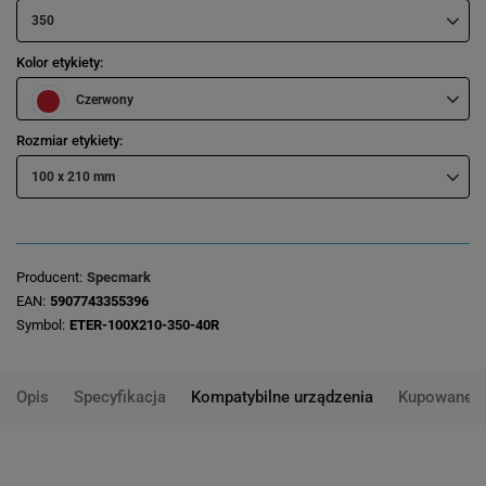
350
Kolor etykiety
Czerwony
Rozmiar etykiety
100 x 210 mm
Producent
Specmark
EAN
5907743355396
Symbol
ETER-100X210-350-40R
Opis
Specyfikacja
Kompatybilne urządzenia
Kupowane 