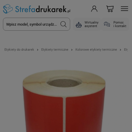
Wirtualny
Pomoc
asystent
i kontakt
Etykiety do drukarek
Etykiety termiczne
Kolorowe etykiety termiczne
Etyki