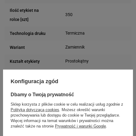
Ilość etykiet na
350
rolce [szt]
Termiczna
Technologia druku
Zamiennik
Wariant
Prostokątny
Kształt etykiety
Papier
Materiał
Konfiguracja zgód
40 mm
Średnica gilzy
Dbamy o Twoją prywatność
Czerwony
Kolor etykiety
Sklep korzysta z plików cookie w celu realizacji usług zgodnie z
Polityką dotyczącą cookies
. Możesz określić warunki
przechowywania lub dostępu do cookie w Twojej przeglądarce.
Uniwersalna
Rodzaj etykiety
Więcej informacji na temat warunków i prywatności można
znaleźć także na stronie
Prywatność i warunki Google
.
100 mm
Szerokość etykiety