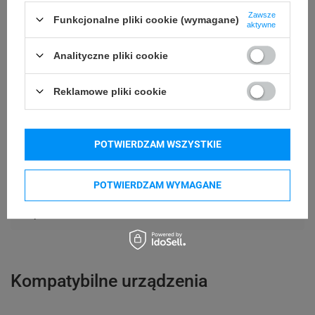
Zawsze
Funkcjonalne pliki cookie (wymagane)
210 mm
Długość etykiety
aktywne
Możliwość
Analityczne pliki cookie
Trudne
odklejenia
Reklamowe pliki cookie
24 miesiące
Gwarancja
Podmiot
Specmark
POTWIERDZAM WSZYSTKIE
Bielska 210
odpowiedzialny
43-400 Cieszyn (Polska)
POTWIERDZAM WYMAGANE
telefon: 730811399
Osoby
Specmark
e-mail: gspr@ptmb.pl
Bielska 210
odpowiedzialne
43-400 Cieszyn (Polska)
telefon: 730811399
e-mail: gspr@ptmb.pl
Kompatybilne urządzenia