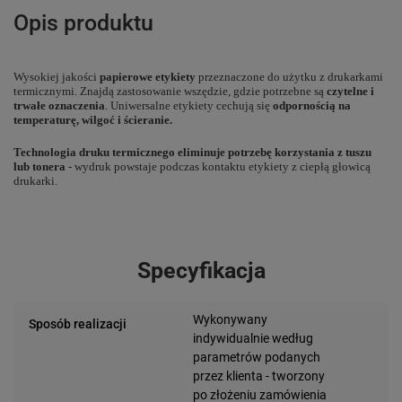
Opis produktu
Wysokiej jakości
papierowe etykiety
przeznaczone do użytku z drukarkami
termicznymi. Znajdą zastosowanie wszędzie, gdzie potrzebne są
czytelne i
trwałe oznaczenia
. Uniwersalne etykiety cechują się
odpornością na
temperaturę, wilgoć i ścieranie.
Technologia druku termicznego eliminuje potrzebę korzystania z tuszu
lub tonera
- wydruk powstaje podczas kontaktu etykiety z ciepłą głowicą
drukarki.
Specyfikacja
Wykonywany
Sposób realizacji
indywidualnie według
parametrów podanych
przez klienta - tworzony
po złożeniu zamówienia