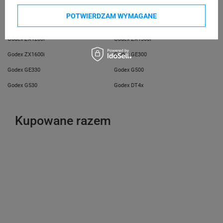
Godex RT700
Godex RT700i
POTWIERDZAM WYMAGANE
Godex RT730
Godex RT863i
Godex ZX1200i
Godex ZX1300i
Godex ZX1600i
Godex GE300
Godex GE330
Godex G500
Godex G530
Godex DT4x
Kupowane razem