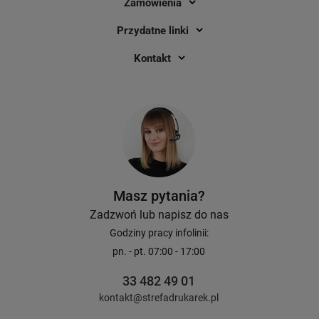
Zamówienia
Przydatne linki
Kontakt
Etykiety termiczne Specmark 100 x
Drukarka etykiet Zeb
150 mm 300 szt. / kurierskie /
dpi / do 104 mm / PC 
papierowe / gilza fi40
Ethernet
1
2
19,90 zł
1 299,00 zł
DO KOSZYKA
Masz pytania?
Zadzwoń lub napisz do nas
Godziny pracy infolinii:
pn. - pt. 07:00 - 17:00
33 482 49 01
kontakt@strefadrukarek.pl