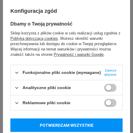
210 mm
Długość etykiety
Konfiguracja zgód
Możliwość
Dbamy o Twoją prywatność
Trudne
odklejenia
Sklep korzysta z plików cookie w celu realizacji usług zgodnie z
Polityką dotyczącą cookies
. Możesz określić warunki
przechowywania lub dostępu do cookie w Twojej przeglądarce.
24 miesiące
Gwarancja
Więcej informacji na temat warunków i prywatności można
znaleźć także na stronie
Prywatność i warunki Google
.
Podmiot
Specmark
Bielska 210
odpowiedzialny
Zawsze
Funkcjonalne pliki cookie (wymagane)
43-400 Cieszyn (Polska)
aktywne
telefon: 730811399
Osoby
Specmark
e-mail: gspr@ptmb.pl
Analityczne pliki cookie
Bielska 210
odpowiedzialne
43-400 Cieszyn (Polska)
telefon: 730811399
Reklamowe pliki cookie
e-mail: gspr@ptmb.pl
Kompatybilne urządzenia
POTWIERDZAM WSZYSTKIE