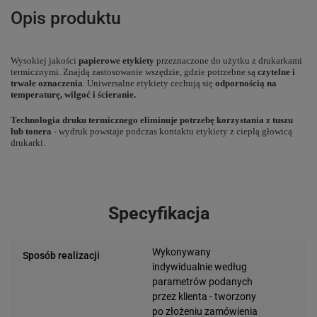
Opis produktu
Wysokiej jakości
papierowe etykiety
przeznaczone do użytku z drukarkami
termicznymi. Znajdą zastosowanie wszędzie, gdzie potrzebne są
czytelne i
trwałe oznaczenia
. Uniwersalne etykiety cechują się
odpornością na
temperaturę, wilgoć i ścieranie.
Technologia druku termicznego eliminuje potrzebę korzystania z tuszu
lub tonera
- wydruk powstaje podczas kontaktu etykiety z ciepłą głowicą
drukarki.
Specyfikacja
Wykonywany
Sposób realizacji
indywidualnie według
parametrów podanych
przez klienta - tworzony
po złożeniu zamówienia