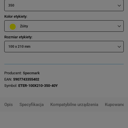
350
Kolor etykiety
Żółty
Rozmiar etykiety
100 x 210 mm
Producent
Specmark
EAN
5907743355402
Symbol
ETER-100X210-350-40Y
Opis
Specyfikacja
Kompatybilne urządzenia
Kupowane 