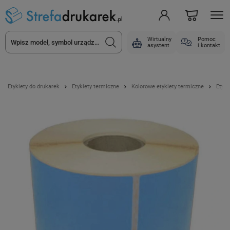
Wirtualny
Pomoc
asystent
i kontakt
Etykiety do drukarek
Etykiety termiczne
Kolorowe etykiety termiczne
Etyki