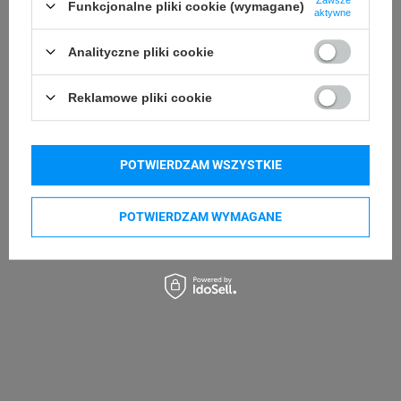
Funkcjonalne pliki cookie (wymagane)
aktywne
Godex RT700
Godex RT700i
Godex RT730
Godex RT863i
Analityczne pliki cookie
Godex ZX1200i
Godex ZX1300i
Reklamowe pliki cookie
Godex ZX1600i
Godex GE300
Godex GE330
Godex G500
Godex G530
Godex DT4x
POTWIERDZAM WSZYSTKIE
Kupowane razem
POTWIERDZAM WYMAGANE