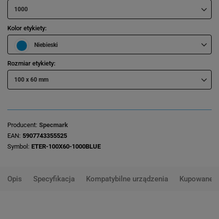
1000
Kolor etykiety
Niebieski
Rozmiar etykiety
100 x 60 mm
Producent
Specmark
EAN
5907743355525
Symbol
ETER-100X60-1000BLUE
Opis
Specyfikacja
Kompatybilne urządzenia
Kupowane 