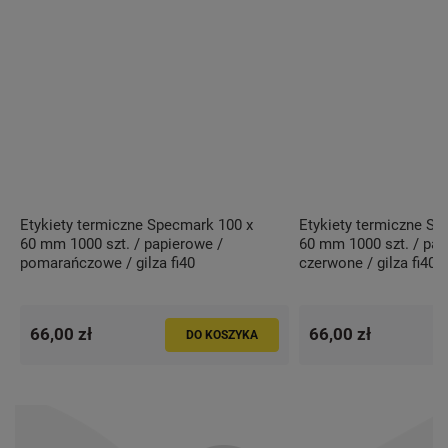
Etykiety termiczne Specmark 100 x
Etykiety termiczne Sp
60 mm 1000 szt. / papierowe /
60 mm 1000 szt. / pap
pomarańczowe / gilza fi40
czerwone / gilza fi40
66,00 zł
66,00 zł
DO KOSZYKA