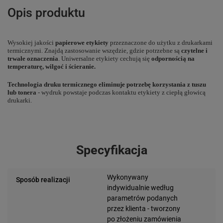
Opis produktu
Wysokiej jakości
papierowe etykiety
przeznaczone do użytku z drukarkami
termicznymi. Znajdą zastosowanie wszędzie, gdzie potrzebne są
czytelne i
trwałe oznaczenia
. Uniwersalne etykiety cechują się
odpornością na
temperaturę, wilgoć i ścieranie.
Technologia druku termicznego eliminuje potrzebę korzystania z tuszu
lub tonera
- wydruk powstaje podczas kontaktu etykiety z ciepłą głowicą
drukarki.
Specyfikacja
Wykonywany
Sposób realizacji
indywidualnie według
parametrów podanych
przez klienta - tworzony
po złożeniu zamówienia