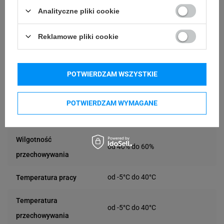
Analityczne pliki cookie
Reklamowe pliki cookie
Specyfikacja
POTWIERDZAM WSZYSTKIE
Ilość etykiet na
500
rolce [szt]
POTWIERDZAM WYMAGANE
Termiczna
Technologia druku
Wilgotność
od 40% do 60%
przechowywania
od -5°C do 40°C
Temperatura pracy
Temperatura
od -5°C do 40°C
przechowywania