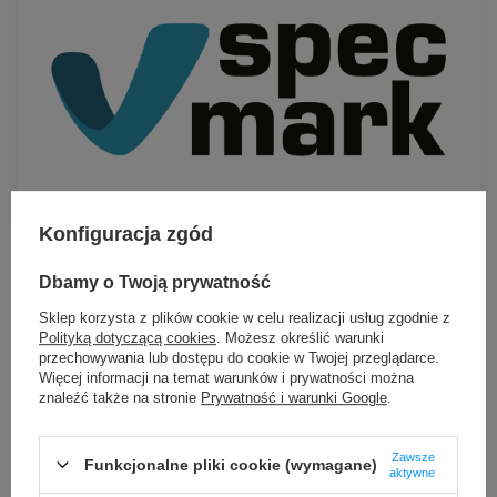
Konfiguracja zgód
Dbamy o Twoją prywatność
Sklep korzysta z plików cookie w celu realizacji usług zgodnie z
Przechowywanie rolki
Temperatura pracy
Polityką dotyczącą cookies
. Możesz określić warunki
przechowywania lub dostępu do cookie w Twojej przeglądarce.
24 miesiące
od -5°C do 40°C
Więcej informacji na temat warunków i prywatności można
znaleźć także na stronie
Prywatność i warunki Google
.
Temperatura
Wilgotność
przechowywania
przechowywania
Zawsze
Funkcjonalne pliki cookie (wymagane)
aktywne
od -5°C do 40°C
od 40°C do 60°C