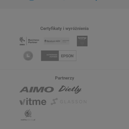
Etykiety termotransferowe Specmark
Uniwersalny zestaw d
100 x 70 mm 1000 szt. / gilza fi40
drukarek / IPA 100 ml 
bezpyłowe
6
Certyfikaty i wyróżnienia
56,00 zł
44,00 zł
DO KOSZYKA
Partnerzy