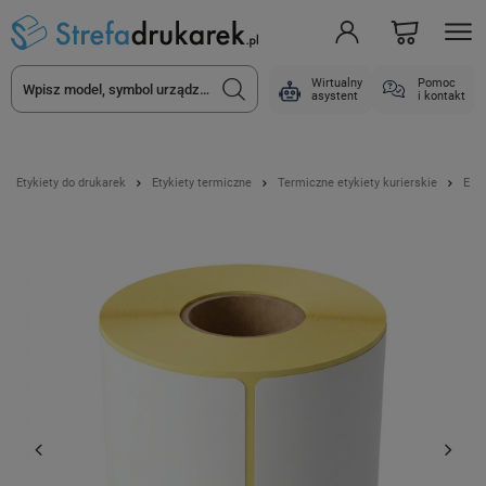
Wirtualny
Pomoc
asystent
i kontakt
Etykiety do drukarek
Etykiety termiczne
Termiczne etykiety kurierskie
Etyk