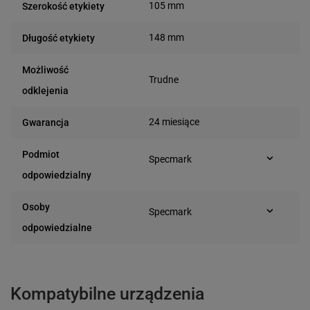
105 mm
Szerokość etykiety
148 mm
Długość etykiety
Możliwość
Trudne
odklejenia
24 miesiące
Gwarancja
Podmiot
Specmark
Bielska 210
odpowiedzialny
43-400 Cieszyn (Polska)
telefon: 730811399
Osoby
Specmark
e-mail: gspr@ptmb.pl
Bielska 210
odpowiedzialne
43-400 Cieszyn (Polska)
telefon: 730811399
e-mail: gspr@ptmb.pl
Kompatybilne urządzenia