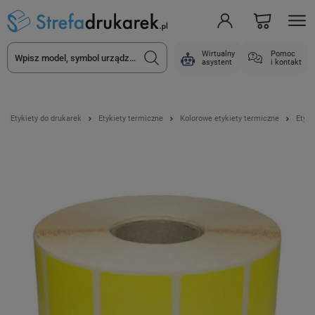
Wirtualny
Pomoc
asystent
i kontakt
Etykiety do drukarek
Etykiety termiczne
Kolorowe etykiety termiczne
Etyki