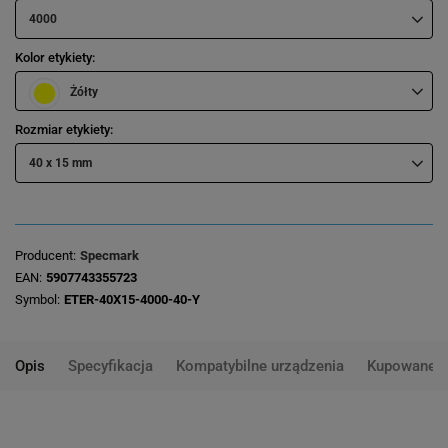
4000
Kolor etykiety
Żółty
Rozmiar etykiety
40 x 15 mm
Producent
Specmark
EAN
5907743355723
Symbol
ETER-40X15-4000-40-Y
Opis
Specyfikacja
Kompatybilne urządzenia
Kupowane 