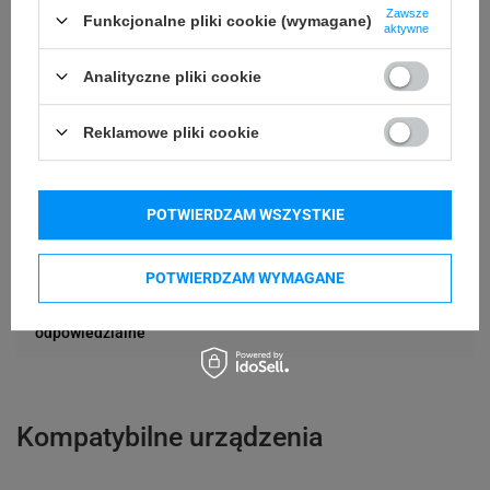
Zawsze
Funkcjonalne pliki cookie (wymagane)
aktywne
15 mm
Długość etykiety
Analityczne pliki cookie
Możliwość
Trudne
odklejenia
Reklamowe pliki cookie
24 miesiące
Gwarancja
POTWIERDZAM WSZYSTKIE
Podmiot
Specmark
Bielska 210
odpowiedzialny
43-400 Cieszyn (Polska)
POTWIERDZAM WYMAGANE
telefon: 730811399
Osoby
Specmark
e-mail: gspr@ptmb.pl
Bielska 210
odpowiedzialne
43-400 Cieszyn (Polska)
telefon: 730811399
e-mail: gspr@ptmb.pl
Kompatybilne urządzenia