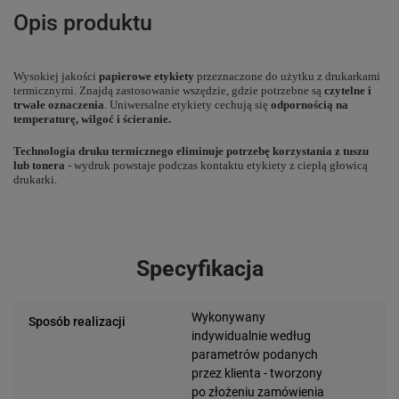
Opis produktu
Wysokiej jakości
papierowe etykiety
przeznaczone do użytku z drukarkami
termicznymi. Znajdą zastosowanie wszędzie, gdzie potrzebne są
czytelne i
trwałe oznaczenia
. Uniwersalne etykiety cechują się
odpornością na
temperaturę, wilgoć i ścieranie.
Technologia druku termicznego eliminuje potrzebę korzystania z tuszu
lub tonera
- wydruk powstaje podczas kontaktu etykiety z ciepłą głowicą
drukarki.
Specyfikacja
Wykonywany
Sposób realizacji
indywidualnie według
parametrów podanych
przez klienta - tworzony
po złożeniu zamówienia