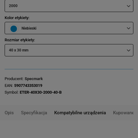
2000
Kolor etykiety
Niebieski
Rozmiar etykiety
40 x 30 mm
Producent
Specmark
EAN
5907743353019
Symbol
ETER-40X30-2000-40-B
Opis
Specyfikacja
Kompatybilne urządzenia
Kupowane 