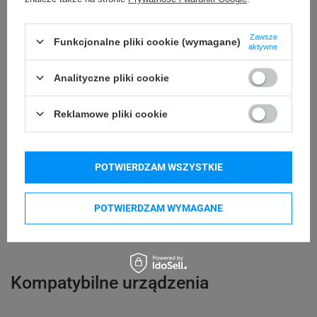
30 mm
Długość etykiety
Zawsze
Funkcjonalne pliki cookie (wymagane)
aktywne
Możliwość
Trudne
odklejenia
Analityczne pliki cookie
24 miesiące
Gwarancja
Reklamowe pliki cookie
Podmiot
Specmark
Bielska 210
odpowiedzialny
POTWIERDZAM WSZYSTKIE
43-400 Cieszyn (Polska)
telefon: 730811399
Osoby
Specmark
e-mail: gspr@ptmb.pl
POTWIERDZAM WYMAGANE
Bielska 210
odpowiedzialne
43-400 Cieszyn (Polska)
telefon: 730811399
e-mail: gspr@ptmb.pl
Kompatybilne urządzenia