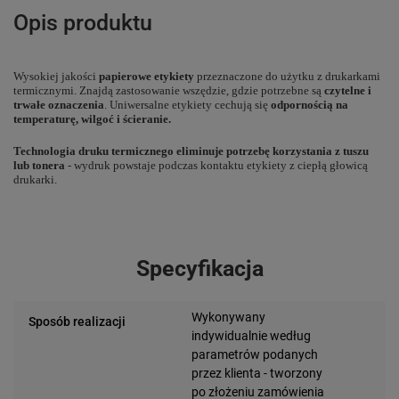
Opis produktu
Wysokiej jakości
papierowe etykiety
przeznaczone do użytku z drukarkami
termicznymi. Znajdą zastosowanie wszędzie, gdzie potrzebne są
czytelne i
trwałe oznaczenia
. Uniwersalne etykiety cechują się
odpornością na
temperaturę, wilgoć i ścieranie.
Technologia druku termicznego eliminuje potrzebę korzystania z tuszu
lub tonera
- wydruk powstaje podczas kontaktu etykiety z ciepłą głowicą
drukarki.
Specyfikacja
Wykonywany
Sposób realizacji
indywidualnie według
parametrów podanych
przez klienta - tworzony
po złożeniu zamówienia