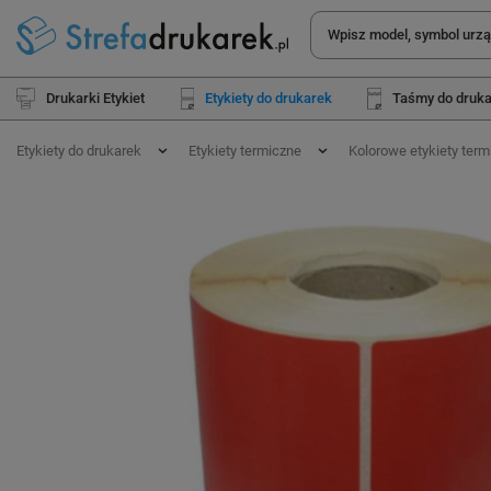
Drukarki Etykiet
Etykiety do drukarek
Taśmy do druk
Etykiety do drukarek
Etykiety termiczne
Kolorowe etykiety term