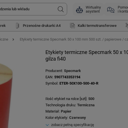
Wirtualny
Pomo
asystent
i kont
arek
Przenośne drukarki A4
Kalki termotransferowe
iczne
Etykiety termiczne Specmark 50 x 100 mm 500 szt. / papierowe / cz
Etykiety termiczne Specmark 50 x 1
gilza fi40
Producent
Specmark
EAN
5907743353194
Symbol
ETER-50X100-500-40-R
Ilość etykiet na rolce [szt]
500
Technologia druku
Termiczna
Materiał
Papier
Kolor etykiety
Czerwony
zobacz pełną specyfikację