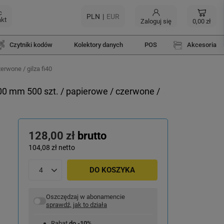
c
PLN
EUR
akt
Zaloguj się
0,00 zł
Czytniki kodów
Kolektory danych
POS
Akcesoria
erwone / gilza fi40
00 mm 500 szt. / papierowe / czerwone /
128,00 zł
brutto
104,08 zł
netto
DO KOSZYKA
Oszczędzaj w abonamencie
sprawdź, jak to działa
Rabat
do -10%