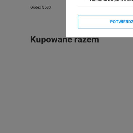
Godex G530
Seiko SLP620
POTWIERD
Kupowane razem