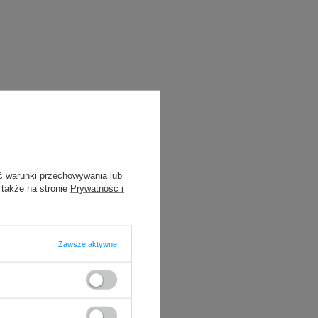
ć warunki przechowywania lub
 także na stronie
Prywatność i
Zawsze aktywne
Godex ZX1200i
Godex G500