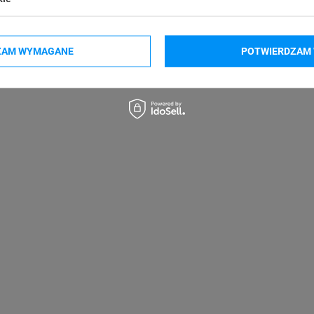
Seiko SLP650
Godex DT4x
ZAM WYMAGANE
POTWIERDZAM 