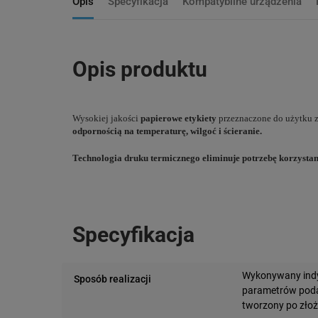
Opis
Specyfikacja
Kompatybilne urządzenia
Opis produktu
Wysokiej jakości
papierowe etykiety
przeznaczone do użytku z
odpornością na temperaturę, wilgoć i ścieranie.
Technologia druku termicznego eliminuje potrzebę korzystani
Specyfikacja
Wykonywany indy
Sposób realizacji
parametrów podan
tworzony po zło