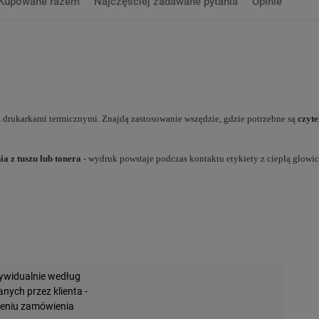
Kupowane razem
Najczęściej zadawane pytania
Opinie
 drukarkami termicznymi. Znajdą zastosowanie wszędzie, gdzie potrzebne są
czyte
a z tuszu lub tonera
- wydruk powstaje podczas kontaktu etykiety z ciepłą głowic
widualnie według
ych przez klienta -
żeniu zamówienia