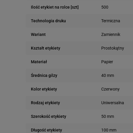
500
Ilość etykiet na rolce [szt]
Termiczna
Technologia druku
Zamiennik
Wariant
Prostokątny
Kształt etykiety
Papier
Materiał
40 mm
Średnica gilzy
Czerwony
Kolor etykiety
Uniwersalna
Rodzaj etykiety
50 mm
Szerokość etykiety
100 mm
Długość etykiety