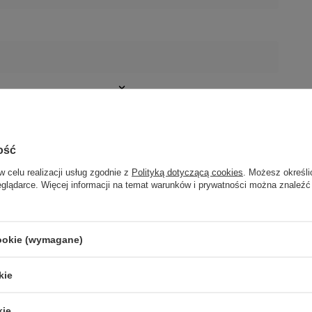
Polska)
399
b.pl
ość
Polska)
w celu realizacji usług zgodnie z
Polityką dotyczącą cookies
. Możesz określi
399
eglądarce. Więcej informacji na temat warunków i prywatności można znaleźć
b.pl
cookie (wymagane)
kie
Godex RT730
Godex RT863i
Godex GE300
Godex GE330
kie